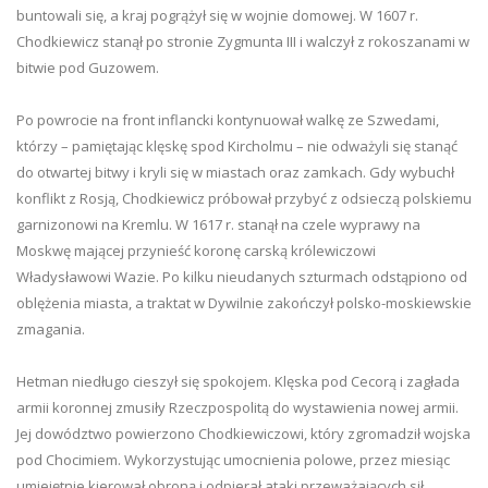
buntowali się, a kraj pogrążył się w wojnie domowej. W 1607 r.
Chodkiewicz stanął po stronie Zygmunta III i walczył z rokoszanami w
bitwie pod Guzowem.
Po powrocie na front inflancki kontynuował walkę ze Szwedami,
którzy – pamiętając klęskę spod Kircholmu – nie odważyli się stanąć
do otwartej bitwy i kryli się w miastach oraz zamkach. Gdy wybuchł
konflikt z Rosją, Chodkiewicz próbował przybyć z odsieczą polskiemu
garnizonowi na Kremlu. W 1617 r. stanął na czele wyprawy na
Moskwę mającej przynieść koronę carską królewiczowi
Władysławowi Wazie. Po kilku nieudanych szturmach odstąpiono od
oblężenia miasta, a traktat w Dywilnie zakończył polsko-moskiewskie
zmagania.
Hetman niedługo cieszył się spokojem. Klęska pod Cecorą i zagłada
armii koronnej zmusiły Rzeczpospolitą do wystawienia nowej armii.
Jej dowództwo powierzono Chodkiewiczowi, który zgromadził wojska
pod Chocimiem. Wykorzystując umocnienia polowe, przez miesiąc
umiejętnie kierował obroną i odpierał ataki przeważających sił