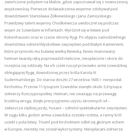
zwieńczone pobytem na Malcie, gdzie zapoznawał się z nowoczesną
wojskowością. Pierwsze doświadczenia wojenne zdobywał pod
dowództwem Stanisława Żółkiewskiego i Jana Zamoyskiego.
Prawdziwy talent wojenny Chodkiewicza uwidocznił się podczas
wojen ze Szwedami w Inflantach. Wyróżnił się w bitwie pod
Kokenhausen oraz w czasie obrony Rygi. Po objęciu samodzielnego
dowództwa odniósł błyskotliwe zwycięstwo pod Białym Kamieniem,
które przyniosło mu buławę wielką litewską. Nowo mianowany
hetman twardą ręką poprowadził nieliczne, nieopłacone i skore do
rozejścia się oddziały. Na ich czele ruszył przeciwko armii szwedzkiej
oblegającej Rygę, dowodzonej przez króla Karola IX
Sudermańskiego. Do starcia doszło 27 września 1605 r. nieopodal
Kircholmu. Przeciw 11 tysiącom Szwedów stanęło około 3,6 tysiąca
żołnierzy Rzeczypospolitej. Hetman, nie zważając na przewagę
liczebną wroga, dzięki precyzyjnemu użyciu skromnych sił –
zwłaszcza ciężkiej jazdy, husarii – odniósł spektakularne zwycięstwo.
W ciągu kilku godzin armia szwedzka została rozbita, a ranny król
uciekł z pola bitwy. Triumf pod Kircholmem odbił się głośnym echem
w Europie, niestety nie został wykorzystany. Nieopłacani żołnierze