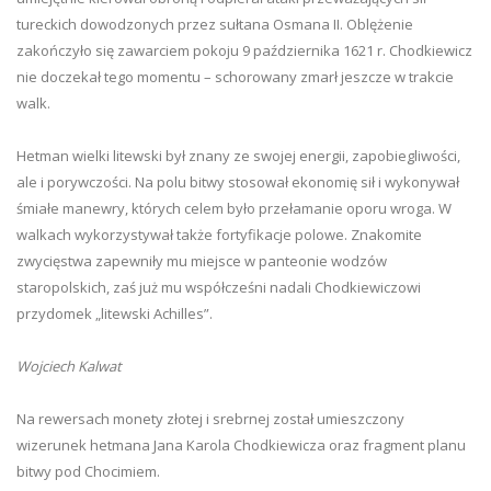
tureckich dowodzonych przez sułtana Osmana II. Oblężenie
zakończyło się zawarciem pokoju 9 października 1621 r. Chodkiewicz
nie doczekał tego momentu – schorowany zmarł jeszcze w trakcie
walk.
Hetman wielki litewski był znany ze swojej energii, zapobiegliwości,
ale i porywczości. Na polu bitwy stosował ekonomię sił i wykonywał
śmiałe manewry, których celem było przełamanie oporu wroga. W
walkach wykorzystywał także fortyfikacje polowe. Znakomite
zwycięstwa zapewniły mu miejsce w panteonie wodzów
staropolskich, zaś już mu współcześni nadali Chodkiewiczowi
przydomek „litewski Achilles”.
Wojciech Kalwat
Na rewersach monety złotej i srebrnej został umieszczony
wizerunek hetmana Jana Karola Chodkiewicza oraz fragment planu
bitwy pod Chocimiem.