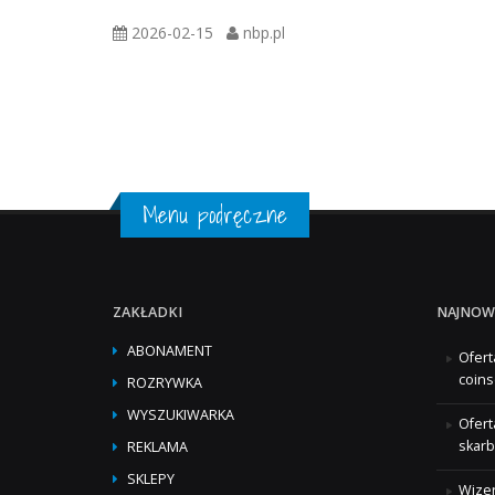
2026-02-15
nbp.pl
Menu podręczne
ZAKŁADKI
NAJNOW
ABONAMENT
Ofert
coins
ROZRYWKA
WYSZUKIWARKA
Ofert
skarb
REKLAMA
SKLEPY
Wizer