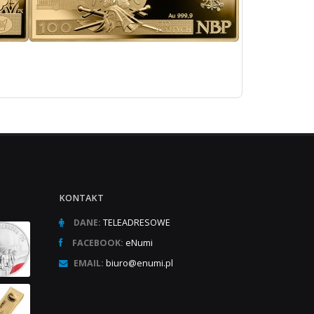
KONTAKT
DANE:
TELEADRESOWE
FACEBOOK:
eNumi
EMAIL:
biuro@enumi.pl