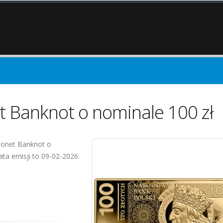
t Banknot o nominale 100 zł
monet Banknot o
ata emisji to 09-02-2026.