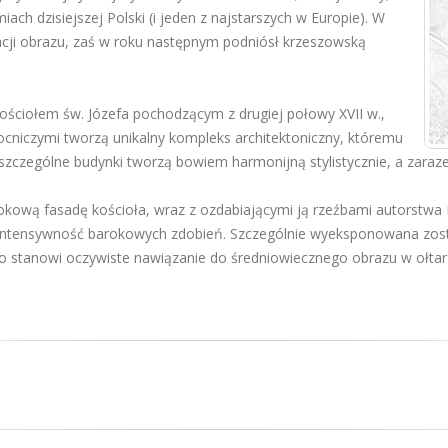
ach dzisiejszej Polski (i jeden z najstarszych w Europie). W
nacji obrazu, zaś w roku następnym podniósł krzeszowską
kościołem św. Józefa pochodzącym z drugiej połowy XVII w.,
niczymi tworzą unikalny kompleks architektoniczny, któremu
szczególne budynki tworzą bowiem harmonijną stylistycznie, a zaraz
ową fasadę kościoła, wraz z ozdabiającymi ją rzeźbami autorstwa 
z intensywność barokowych zdobień. Szczególnie wyeksponowana zos
co stanowi oczywiste nawiązanie do średniowiecznego obrazu w ołta