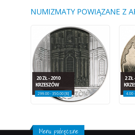
NUMIZMATY POWIĄZANE Z 
20 ZŁ - 2010
2 ZŁ 
KRZESZÓW
KRZ
299.00 - 350.00 [8]
4.00 
Menu podręczne