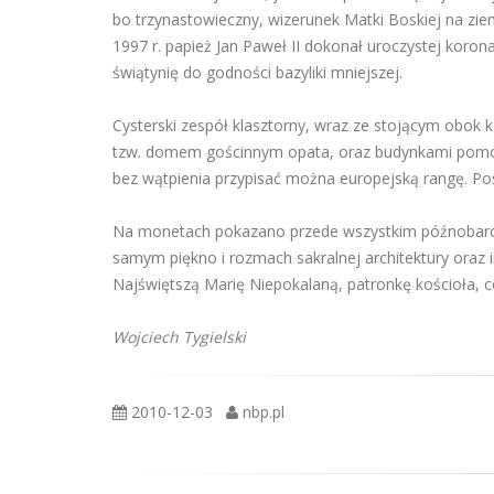
bo trzynastowieczny, wizerunek Matki Boskiej na ziemi
1997 r. papież Jan Paweł II dokonał uroczystej koro
świątynię do godności bazyliki mniejszej.
Cysterski zespół klasztorny, wraz ze stojącym obok 
tzw. domem gościnnym opata, oraz budynkami pomoc
bez wątpienia przypisać można europejską rangę. Po
Na monetach pokazano przede wszystkim późnobarok
samym piękno i rozmach sakralnej architektury ora
Najświętszą Marię Niepokalaną, patronkę kościoła, 
Wojciech Tygielski
2010-12-03
nbp.pl