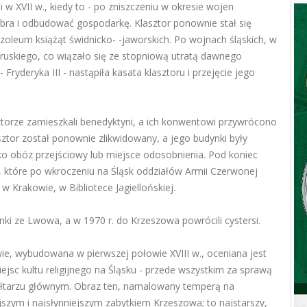
 w XVII w., kiedy to - po zniszczeniu w okresie wojen
bra i odbudować gospodarkę. Klasztor ponownie stał się
zoleum książąt świdnicko- -jaworskich. Po wojnach śląskich, w
pruskiego, co wiązało się ze stopniową utratą dawnego
Fryderyka III - nastąpiła kasata klasztoru i przejęcie jego
torze zamieszkali benedyktyni, a ich konwentowi przywrócono
ztor został ponownie zlikwidowany, a jego budynki były
ko obóz przejściowy lub miejsce odosobnienia. Pod koniec
ej, które po wkroczeniu na Śląsk oddziałów Armii Czerwonej
w Krakowie, w Bibliotece Jagiellońskiej.
ynki ze Lwowa, a w 1970 r. do Krzeszowa powrócili cystersi.
e, wybudowana w pierwszej połowie XVIII w., oceniana jest
iejsc kultu religijnego na Śląsku - przede wszystkim za sprawą
 ołtarzu głównym. Obraz ten, namalowany temperą na
szym i najsłynniejszym zabytkiem Krzeszowa; to najstarszy,