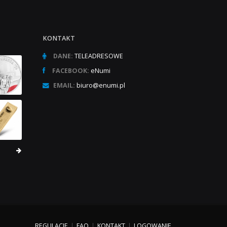
KONTAKT
DANE:
TELEADRESOWE
FACEBOOK:
eNumi
EMAIL:
biuro@enumi.pl
REGULACJE
FAQ
KONTAKT
LOGOWANIE