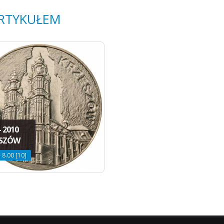
ARTYKUŁEM
- 2010
ESZÓW
- 8.00 [10]