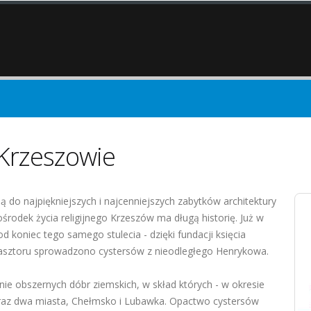
 Krzeszowie
ą do najpiękniejszych i najcenniejszych zabytków architektury
środek życia religijnego Krzeszów ma długą historię. Już w
od koniec tego samego stulecia - dzięki fundacji księcia
lasztoru sprowadzono cystersów z nieodległego Henrykowa.
nie obszernych dóbr ziemskich, w skład których - w okresie
i oraz dwa miasta, Chełmsko i Lubawka. Opactwo cystersów