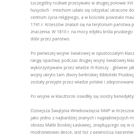
szczególny rozkwit przeżywało w drugiej połowie XVI i
husyckich - mnichom udało się odzyskać utracone do
centrum życia religijnego, a w kościele powstało mau
1741 r. Krzeszów znalazł się na terytorium państwa 
znaczenia. W 1810 r. na mocy edyktu króla pruskiego - 
dóbr przez państwo.
Po pierwszej wojnie światowej w opustoszałym klasz
rangę opactwa; podczas drugiej wojny światowej klas
wykorzystywane przez władze III Rzeszy - głównie ja
wojny ukryto tam zbiory berlińskiej Biblioteki Pruski
zostały przejęte przez władze polskie i zdeponowane 
Po wojnie w klasztorze osiedliły się siostry benedykt
Dzisiejsza Świątynia Wniebowzięcia NMP w Krzeszowi
jako jedno z najbardziej znanych i najpiękniejszych m
obrazu Matki Boskiej Łaskawej, znajdującego się w
modrzewiowej desce, jest też z pewnością najcenniej