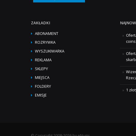
ZAKŁADKI
NAJNOW
ABONAMENT
Ofert
coins
ROZRYWKA
WYSZUKIWARKA
Ofert
skarb
REKLAMA
SKLEPY
Wizer
MIEJSCA
Rzecz
FOLDERY
1 zło
EMISJE
© Copyright 2008-2026 by eNumi