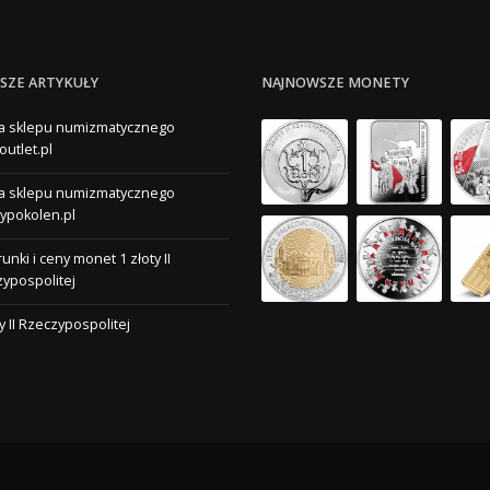
SZE ARTYKUŁY
NAJNOWSZE MONETY
a sklepu numizmatycznego
outlet.pl
a sklepu numizmatycznego
ypokolen.pl
unki i ceny monet 1 złoty II
ypospolitej
ty II Rzeczypospolitej