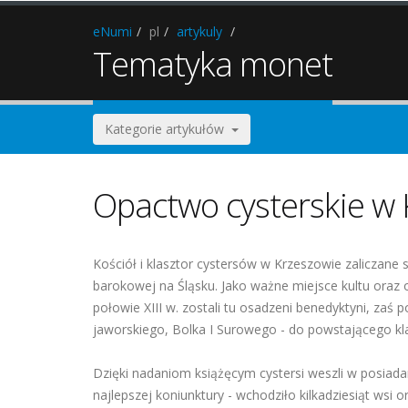
eNumi
pl
artykuly
Tematyka monet
Kategorie artykułów
Opactwo cysterskie w
Kościół i klasztor cystersów w Krzeszowie zaliczane s
barokowej na Śląsku. Jako ważne miejsce kultu oraz o
połowie XIII w. zostali tu osadzeni benedyktyni, zaś p
jaworskiego, Bolka I Surowego - do powstającego k
Dzięki nadaniom książęcym cystersi weszli w posiada
najlepszej koniunktury - wchodziło kilkadziesiąt ws