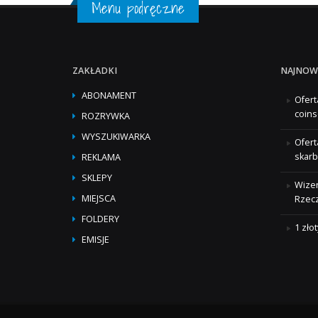
Menu podręczne
ZAKŁADKI
NAJNOW
ABONAMENT
Ofert
coins
ROZRYWKA
WYSZUKIWARKA
Ofert
skarb
REKLAMA
SKLEPY
Wizer
MIEJSCA
Rzecz
FOLDERY
1 zło
EMISJE