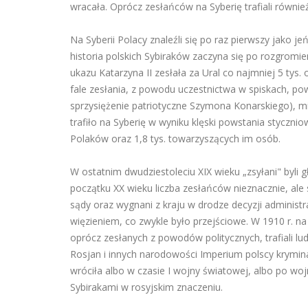
wracała. Oprócz zesłańców na Syberię trafiali równie
Na Syberii Polacy znaleźli się po raz pierwszy jako j
historia polskich Sybiraków zaczyna się po rozgromi
ukazu Katarzyna II zesłała za Ural co najmniej 5 tys
fale zesłania, z powodu uczestnictwa w spiskach, pows
sprzysiężenie patriotyczne Szymona Konarskiego), mia
trafiło na Syberię w wyniku klęski powstania stycznio
Polaków oraz 1,8 tys. towarzyszących im osób.
W ostatnim dwudziestoleciu XIX wieku „zsyłani" byli 
początku XX wieku liczba zesłańców nieznacznie, ale s
sądy oraz wygnani z kraju w drodze decyzji administ
więzieniem, co zwykle było przejściowe. W 1910 r. na
oprócz zesłanych z powodów politycznych, trafiali lud
Rosjan i innych narodowości Imperium polscy kryminal
wróciła albo w czasie I wojny światowej, albo po wojni
Sybirakami w rosyjskim znaczeniu.