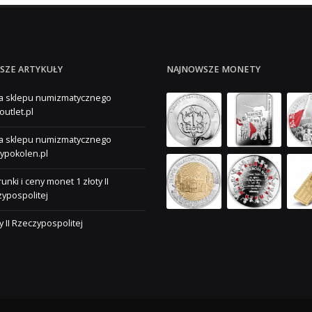
SZE ARTYKUŁY
NAJNOWSZE MONETY
a sklepu numizmatycznego
outlet.pl
a sklepu numizmatycznego
ypokolen.pl
unki i ceny monet 1 złoty II
ypospolitej
ty II Rzeczypospolitej