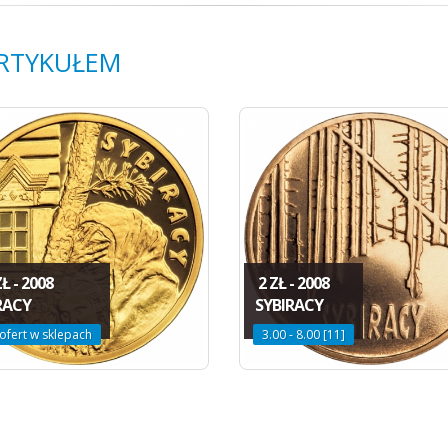
ARTYKUŁEM
Ł - 2008
2 ZŁ - 2008
RACY
SYBIRACY
ofert w sklepach
3.00 - 8.00 [11]