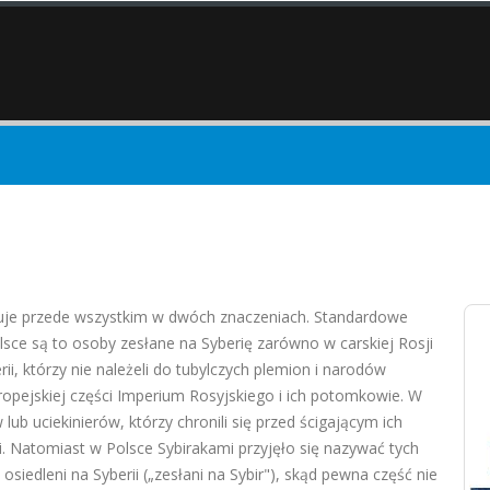
puje przede wszystkim w dwóch znaczeniach. Standardowe
lsce są to osoby zesłane na Syberię zarówno w carskiej Rosji
ii, którzy nie należeli do tubylczych plemion i narodów
europejskiej części Imperium Rosyjskiego i ich potomkowie. W
ub uciekinierów, którzy chronili się przed ścigającym ich
i. Natomiast w Polsce Sybirakami przyjęło się nazywać tych
osiedleni na Syberii („zesłani na Sybir"), skąd pewna część nie