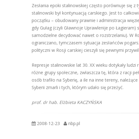
Zesłania epoki stalinowskiej często porównuje się z 
stalinowski był kontynuacją carskiego. Jest to całkow
początku – obudowany prawnie i administracja więzie
gdy Gułag (czyli Gławnoje Uprawlenije po Łagieram) 
samodzielne decydować nawet o rozstrzelaniu). W Ros
ograniczano, tymczasem sytuacja zesłańców pogarsza
polityczni w Rosji carskiej cieszyli się pewnymi przywi
Represje stalinowskie lat 30. XX wieku dotykały lud
różne grupy społeczne, zwłaszcza tę, która z racji pe
osób trafiło na Syberię, a ile na inne tereny, należąc
Syberii zmarli i tych, którym udało się przeżyć.
prof. dr hab. Elżbieta KACZYŃSKA
2008-12-23
nbp.pl