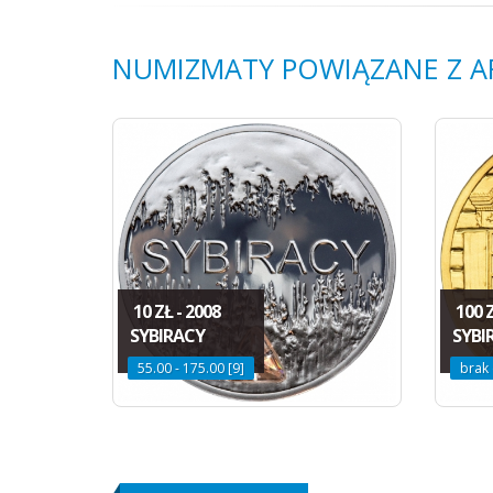
NUMIZMATY POWIĄZANE Z 
10 ZŁ - 2008
100 Z
SYBIRACY
SYBI
55.00 - 175.00 [9]
brak 