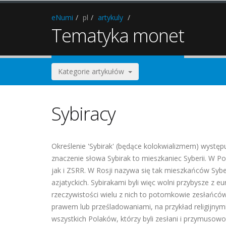
eNumi
pl
artykuly
Tematyka monet
Kategorie artykułów
Sybiracy
Określenie 'Sybirak' (będące kolokwializmem) wystę
znaczenie słowa Sybirak to mieszkaniec Syberii. W Po
jak i ZSRR. W Rosji nazywa się tak mieszkańców Syber
azjatyckich. Sybirakami byli więc wolni przybysze z 
rzeczywistości wielu z nich to potomkowie zesłańców l
prawem lub prześladowaniami, na przykład religijnym
wszystkich Polaków, którzy byli zesłani i przymusowo 