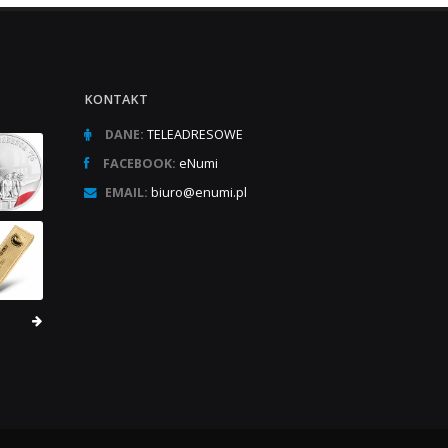
KONTAKT
DANE:
TELEADRESOWE
FACEBOOK:
eNumi
EMAIL:
biuro@enumi.pl