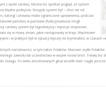
tymi z epoki carskiej. Można też spotkać pogląd, że system
icie błędne podejście. Rosyjski system był – choć nie od
ń, katorgi i zesłania miała ograniczone uprawnienia, podczas
stanowił państwo w państwie (funkcjonariusze mogli
ji carskiej system był łagodniejszy i represje stopniowo
ła się w miarę zmian, jakie następowały w kraju. Więźniowie
lejami i w praktyce byli w sytuacji lepszej niż kryminaliści; w czasach 
zi różnych narodowości, w tym także Polaków. Masowe zsyłki Polaków 
łnionego zawodu lub uczestnictwa w wojnie nosiła broń. Trwały też dep
e do Gułagu. Po wielu aresztowanych ginął wszelki ślad i ciągle jeszcz