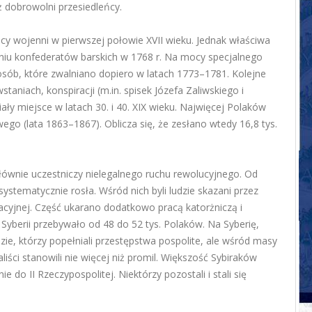
ż dobrowolni przesiedleńcy.
eńcy wojenni w pierwszej połowie XVII wieku. Jednak właściwa
eniu konfederatów barskich w 1768 r. Na mocy specjalnego
. osób, które zwalniano dopiero w latach 1773–1781. Kolejne
taniach, konspiracji (m.in. spisek Józefa Zaliwskiego i
ły miejsce w latach 30. i 40. XIX wieku. Najwięcej Polaków
wego (lata 1863–1867). Oblicza się, że zesłano wtedy 16,8 tys.
głównie uczestniczy nielegalnego ruchu rewolucyjnego. Od
ystematycznie rosła. Wśród nich byli ludzie skazani przez
racyjnej. Część ukarano dodatkowo pracą katorżniczą i
 Syberii przebywało od 48 do 52 tys. Polaków. Na Syberię,
zie, którzy popełniali przestępstwa pospolite, ale wśród masy
iści stanowili nie więcej niż promil. Większość Sybiraków
e do II Rzeczypospolitej. Niektórzy pozostali i stali się