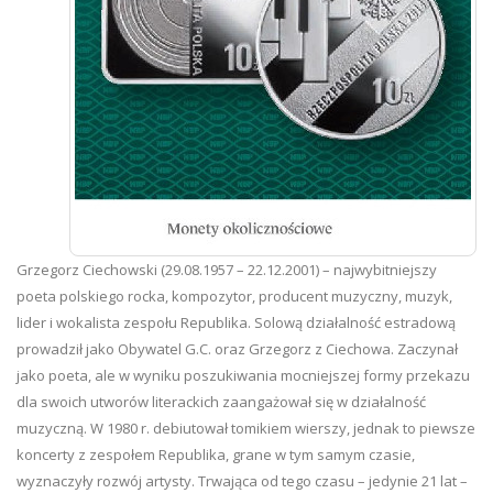
Grzegorz Ciechowski (29.08.1957 – 22.12.2001) – najwybitniejszy
poeta polskiego rocka, kompozytor, producent muzyczny, muzyk,
lider i wokalista zespołu Republika. Solową działalność estradową
prowadził jako Obywatel G.C. oraz Grzegorz z Ciechowa. Zaczynał
jako poeta, ale w wyniku poszukiwania mocniejszej formy przekazu
dla swoich utworów literackich zaangażował się w działalność
muzyczną. W 1980 r. debiutował tomikiem wierszy, jednak to piewsze
koncerty z zespołem Republika, grane w tym samym czasie,
wyznaczyły rozwój artysty. Trwająca od tego czasu – jedynie 21 lat –