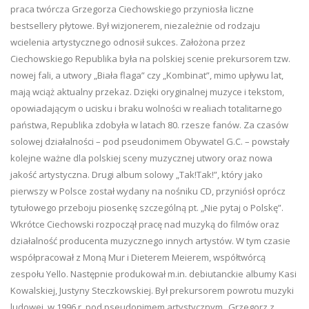
praca twórcza Grzegorza Ciechowskiego przyniosła liczne
bestsellery płytowe. Był wizjonerem, niezależnie od rodzaju
wcielenia artystycznego odnosił sukces. Założona przez
Ciechowskiego Republika była na polskiej scenie prekursorem tzw.
nowej fali, a utwory „Biała flaga” czy „Kombinat”, mimo upływu lat,
mają wciąż aktualny przekaz. Dzięki oryginalnej muzyce i tekstom,
opowiadającym o ucisku i braku wolności w realiach totalitarnego
państwa, Republika zdobyła w latach 80. rzesze fanów. Za czasów
solowej działalności – pod pseudonimem Obywatel G.C. – powstały
kolejne ważne dla polskiej sceny muzycznej utwory oraz nowa
jakość artystyczna. Drugi album solowy „Tak!Tak!”, który jako
pierwszy w Polsce został wydany na nośniku CD, przyniósł oprócz
tytułowego przeboju piosenkę szczególną pt. „Nie pytaj o Polskę”.
Wkrótce Ciechowski rozpoczął pracę nad muzyką do filmów oraz
działalność producenta muzycznego innych artystów. W tym czasie
współpracował z Moną Mur i Dieterem Meierem, współtwórcą
zespołu Yello. Następnie produkował m.in. debiutanckie albumy Kasi
Kowalskiej, Justyny Steczkowskiej. Był prekursorem powrotu muzyki
ludowej, w 1996 r. pod pseudonimem artystycznym „Grzegorz z