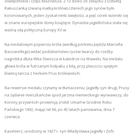
oświęcimskie i część Mazowsza. Z 13 dzieci ze związku z Elżbietą
Rakuszanką (zwaną matką królów) czterech jego synów było
koronowanych, jeden zyskał nimb świętości, a pięć córek wżeniło się
w znane europejskie domy książęce. Dynastia jagiellońska stała się
ważną siłą polityczną Europy XV w.
Na medalowym popiersiu króla (według portretu pędzla Marcella
Bacciarellego) widać podobieństwo rysów twarzy do rzeźby
nagrobka dłuta Wita Stwosza w katedrze na Wawelu. Na medalu
głowa króla w futrzanym kołpaku z kitą, przy płaszczu spiętym
klamrą tarcza z herbem Prus Królewskich.
Na rewersie medalu czytamy w tłumaczeniu: Jagiełły syn drugi, Prusy
na żądanie mieszkańców spod jarzma niemieckiego wyrwawszy, do
Korony przywrócił i prowincją zrobił. Umarł w Grodnie Roku
Pańskiego 1492, mając lat 66, po 45 latach panowania, dnia 7
czerwca.
Kazimierz, urodzony w 1427 r. syn Władysława Jagiełły i Zofii