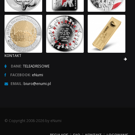
KONTAKT
DANE:
TELEADRESOWE
FACEBOOK:
eNumi
EMAIL:
biuro@enumi.pl
© Copyright 2008-2026 by eNumi
REGULACJE
FAQ
KONTAKT
LOGOWANIE