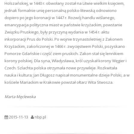
Holszańskiej, w 1440 r. obwołany został na Litwie wielkim księciem,
jednak formalnie unię personalną polsko-litewską odnowiono
dopiero po jego koronacji w 1447 r. Rozwój handlu wiślanego,
emancypacja polityczna miast w państwie krzyżackim, powstanie
Związku Pruskiego, były przyczyną wydania w 1454 r. aktu
inkorporacji Prus do Polski. Po wojnie trzynastoletniej z Zakonem
Krzyżackim, zakończonej w 1466 r. zwycięstwem Polski, pozyskano
Pomorze Gdańskie i część ziem pruskich. Zakon stał się lennikiem
korony polskiej. Dla syna, Władysława, król uzyskał korony Węgier i
Czech. Szlachta polska otrzymała nowe przywileje. Rozkwitała
nauka i kultura; Jan Długosz napisał monumentalne dzieje Polski, a w
kościele Mariackim w Krakowie powstał ołtarz Wita Stwosza.
Marta Męclewska
2015-11-13
nbp.pl