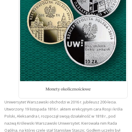
Uniwersytet Warszawski obchodzi w 2016 r. jubileusz 200-lecia.
Utworzony 19 listopada 1816 r. aktem erekcyjnym cara Rosji i króla
Polski, Aleksandra I, rozpoczął swoją działalność w 1818 r., pod
nazwą Królewski Warszawski Uniwersytet. Kierowała nim Rada
Ogólna, na której czele stał Stanisław Staszic. Godłem uczelni był