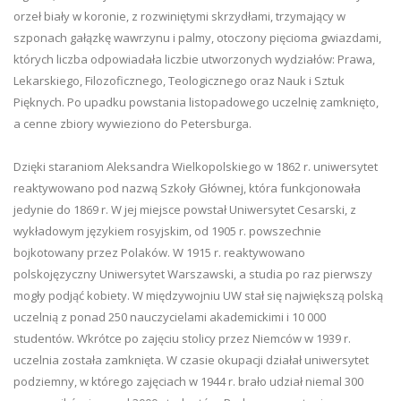
orzeł biały w koronie, z rozwiniętymi skrzydłami, trzymający w
szponach gałązkę wawrzynu i palmy, otoczony pięcioma gwiazdami,
których liczba odpowiadała liczbie utworzonych wydziałów: Prawa,
Lekarskiego, Filozoficznego, Teologicznego oraz Nauk i Sztuk
Pięknych. Po upadku powstania listopadowego uczelnię zamknięto,
a cenne zbiory wywieziono do Petersburga.
Dzięki staraniom Aleksandra Wielkopolskiego w 1862 r. uniwersytet
reaktywowano pod nazwą Szkoły Głównej, która funkcjonowała
jedynie do 1869 r. W jej miejsce powstał Uniwersytet Cesarski, z
wykładowym językiem rosyjskim, od 1905 r. powszechnie
bojkotowany przez Polaków. W 1915 r. reaktywowano
polskojęzyczny Uniwersytet Warszawski, a studia po raz pierwszy
mogły podjąć kobiety. W międzywojniu UW stał się największą polską
uczelnią z ponad 250 nauczycielami akademickimi i 10 000
studentów. Wkrótce po zajęciu stolicy przez Niemców w 1939 r.
uczelnia została zamknięta. W czasie okupacji działał uniwersytet
podziemny, w którego zajęciach w 1944 r. brało udział niemal 300