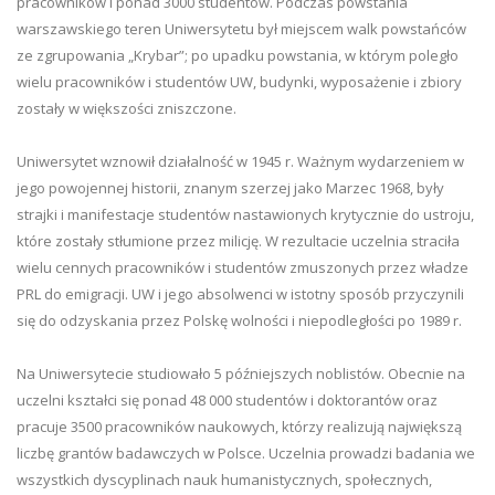
pracowników i ponad 3000 studentów. Podczas powstania
warszawskiego teren Uniwersytetu był miejscem walk powstańców
ze zgrupowania „Krybar”; po upadku powstania, w którym poległo
wielu pracowników i studentów UW, budynki, wyposażenie i zbiory
zostały w większości zniszczone.
Uniwersytet wznowił działalność w 1945 r. Ważnym wydarzeniem w
jego powojennej historii, znanym szerzej jako Marzec 1968, były
strajki i manifestacje studentów nastawionych krytycznie do ustroju,
które zostały stłumione przez milicję. W rezultacie uczelnia straciła
wielu cennych pracowników i studentów zmuszonych przez władze
PRL do emigracji. UW i jego absolwenci w istotny sposób przyczynili
się do odzyskania przez Polskę wolności i niepodległości po 1989 r.
Na Uniwersytecie studiowało 5 późniejszych noblistów. Obecnie na
uczelni kształci się ponad 48 000 studentów i doktorantów oraz
pracuje 3500 pracowników naukowych, którzy realizują największą
liczbę grantów badawczych w Polsce. Uczelnia prowadzi badania we
wszystkich dyscyplinach nauk humanistycznych, społecznych,