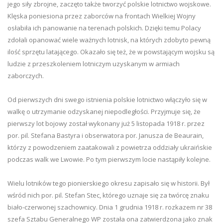
jego siły zbrojne, zaczęto także tworzyć polskie lotnictwo wojskowe.
Klęska poniesiona przez zaborców na frontach Wielkiej Wojny
osłabiła ich panowanie na terenach polskich. Dzięki temu Polacy
zdołali opanować wiele ważnych lotnisk, na których zdobyto pewną
ilość sprzętu latającego. Okazało się też, że w powstającym wojsku są
ludzie z przeszkoleniem lotniczym uzyskanym w armiach
zaborczych.
Od pierwszych dni swego istnienia polskie lotnictwo włączyło się w
walkę o utrzymanie odzyskanej niepodległości. Przyjmuje się, że
pierwszy lot bojowy został wykonany już 5 listopada 1918 r. przez
por. pil. Stefana Bastyra i obserwatora por. Janusza de Beaurain,
którzy z powodzeniem zaatakowali z powietrza oddziały ukraińskie
podczas walk we Lwowie. Po tym pierwszym locie nastąpiły kolejne.
Wielu lotników tego pionierskiego okresu zapisało się w historii. Był
wśród nich por. pil. Stefan Stec, którego uznaje się za twórcę znaku
biało-czerwonej szachownicy. Dnia 1 grudnia 1918 r. rozkazem nr 38
szefa Sztabu Generalnego WP została ona zatwierdzona jako znak