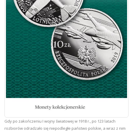
Gdy po zakończeniu I wojny światowej w 1918 r., po 123 latach
rozbiorów odradzało się niepodległe państwo polskie, a wraz z nim