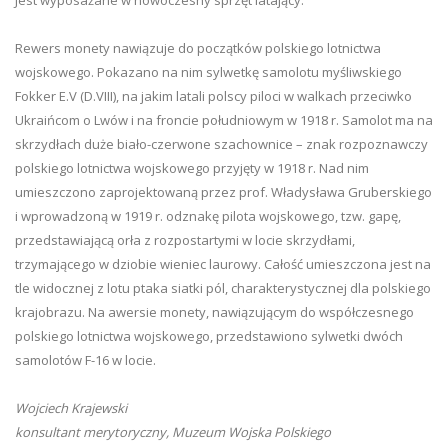
Jest wyposażane w nowoczesny sprzęt latający.
Rewers monety nawiązuje do początków polskiego lotnictwa
wojskowego. Pokazano na nim sylwetkę samolotu myśliwskiego
Fokker E.V (D.VIII), na jakim latali polscy piloci w walkach przeciwko
Ukraińcom o Lwów i na froncie południowym w 1918 r. Samolot ma na
skrzydłach duże biało-czerwone szachownice – znak rozpoznawczy
polskiego lotnictwa wojskowego przyjęty w 1918 r. Nad nim
umieszczono zaprojektowaną przez prof. Władysława Gruberskiego
i wprowadzoną w 1919 r. odznakę pilota wojskowego, tzw. gapę,
przedstawiającą orła z rozpostartymi w locie skrzydłami,
trzymającego w dziobie wieniec laurowy. Całość umieszczona jest na
tle widocznej z lotu ptaka siatki pól, charakterystycznej dla polskiego
krajobrazu. Na awersie monety, nawiązującym do współczesnego
polskiego lotnictwa wojskowego, przedstawiono sylwetki dwóch
samolotów F-16 w locie.
Wojciech Krajewski
konsultant merytoryczny, Muzeum Wojska Polskiego