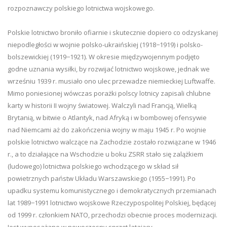
rozpoznawczy polskiego lotnictwa wojskowego.
Polskie lotnictwo broniło ofiarnie i skutecznie dopiero co odzyskanej
niepodległości w wojnie polsko-ukraińskiej (1918−1919) i polsko-
bolszewickiej (1919−1921). W okresie międzywojennym podjęto
godne uznania wysiłki, by rozwijać lotnictwo wojskowe, jednak we
wrześniu 1939 r. musiało ono ulec przewadze niemieckiej Luftwaffe.
Mimo poniesionej wówczas porażki polscy lotnicy zapisali chlubne
karty w historii II wojny światowej. Walczyli nad Francją, Wielką
Brytanią, w bitwie o Atlantyk, nad Afryką i w bombowej ofensywie
nad Niemcami aż do zakończenia wojny w maju 1945 r. Po wojnie
polskie lotnictwo walczące na Zachodzie zostało rozwiązane w 1946
r., a to działające na Wschodzie u boku ZSRR stało się zalążkiem
(ludowego) lotnictwa polskiego wchodzącego w skład sił
powietrznych państw Układu Warszawskiego (1955−1991). Po
upadku systemu komunistycznego i demokratycznych przemianach
lat 1989−1991 lotnictwo wojskowe Rzeczypospolitej Polskiej, będącej
od 1999 r. członkiem NATO, przechodzi obecnie proces modernizacji.