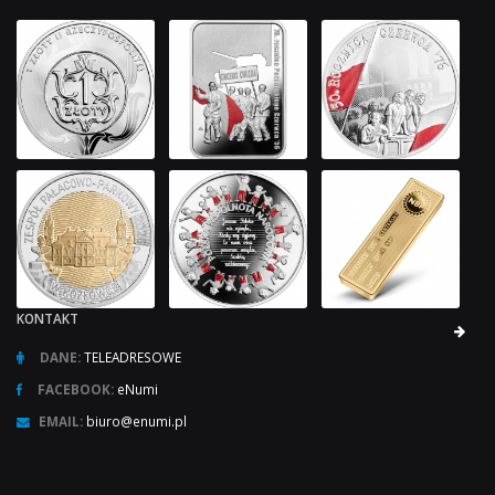
KONTAKT
DANE:
TELEADRESOWE
FACEBOOK:
eNumi
EMAIL:
biuro@enumi.pl