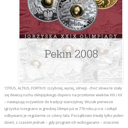
'CITIUS, ALTIUS, FORTIUS' (szybciej, wyżej, silniej) - choć słowa te stały
się dewizą ruchu olimpijskiego dopiero na przełomie wieków XIX i XX
– nawiązują oczywiście do tradycji starożytnej. Wszak pierwsze
igrzyska rozegrano w greckiej Olimpii już w 776 roku p.n.e. i odtąd
odbywano je regularnie co cztery lata. Początkowo trwały tylko jeden
dzień, z czasem jednak – gdy program ich wzbogacano – znacznie