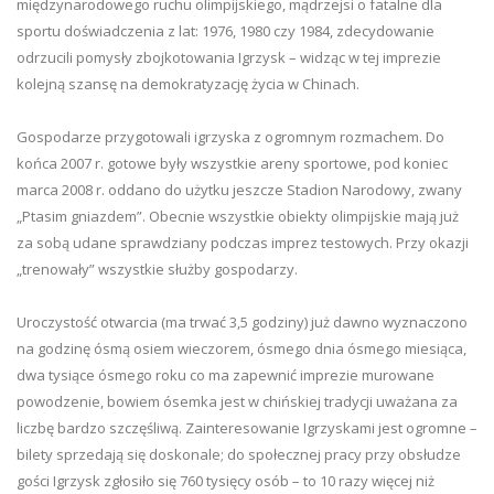
międzynarodowego ruchu olimpijskiego, mądrzejsi o fatalne dla
sportu doświadczenia z lat: 1976, 1980 czy 1984, zdecydowanie
odrzucili pomysły zbojkotowania Igrzysk – widząc w tej imprezie
kolejną szansę na demokratyzację życia w Chinach.
Gospodarze przygotowali igrzyska z ogromnym rozmachem. Do
końca 2007 r. gotowe były wszystkie areny sportowe, pod koniec
marca 2008 r. oddano do użytku jeszcze Stadion Narodowy, zwany
„Ptasim gniazdem”. Obecnie wszystkie obiekty olimpijskie mają już
za sobą udane sprawdziany podczas imprez testowych. Przy okazji
„trenowały” wszystkie służby gospodarzy.
Uroczystość otwarcia (ma trwać 3,5 godziny) już dawno wyznaczono
na godzinę ósmą osiem wieczorem, ósmego dnia ósmego miesiąca,
dwa tysiące ósmego roku co ma zapewnić imprezie murowane
powodzenie, bowiem ósemka jest w chińskiej tradycji uważana za
liczbę bardzo szczęśliwą. Zainteresowanie Igrzyskami jest ogromne –
bilety sprzedają się doskonale; do społecznej pracy przy obsłudze
gości Igrzysk zgłosiło się 760 tysięcy osób – to 10 razy więcej niż