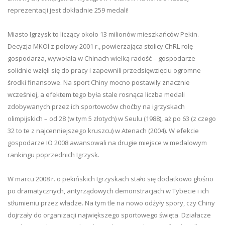
reprezentacji jest dokładnie 259 medali!
Miasto Igrzysk to liczący około 13 milionów mieszkańców Pekin.
Decyzja MKOl z połowy 2001 r., powierzająca stolicy ChRL rolę
gospodarza, wywołała w Chinach wielką radość – gospodarze
solidnie wzięli się do pracy i zapewnili przedsięwzięciu ogromne
środki finansowe. Na sport Chiny mocno postawiły znacznie
wcześniej, a efektem tego była stale rosnąca liczba medali
zdobywanych przez ich sportowców choćby na igrzyskach
olimpijskich – od 28 (w tym 5 złotych) w Seulu (1988), aż po 63 (z czego
32 to te z najcenniejszego kruszcu) w Atenach (2004). W efekcie
gospodarze IO 2008 awansowali na drugie miejsce w medalowym
rankingu poprzednich Igrzysk.
W marcu 2008 r. o pekińskich Igrzyskach stało się dodatkowo głośno
po dramatycznych, antyrządowych demonstracjach w Tybecie i ich
stłumieniu przez władze. Na tym tle na nowo odżyły spory, czy Chiny
dojrzały do organizacji największego sportowego święta. Działacze