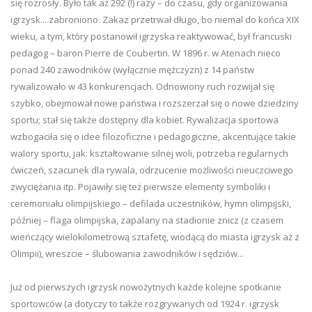
się rozrosły. Było tak aż 292 (!) razy – do czasu, gdy organizowania
igrzysk... zabroniono. Zakaz przetrwał długo, bo niemal do końca XIX
wieku, a tym, który postanowił igrzyska reaktywować, był francuski
pedagog – baron Pierre de Coubertin. W 1896 r. w Atenach nieco
ponad 240 zawodników (wyłącznie mężczyzn) z 14 państw
rywalizowało w 43 konkurencjach. Odnowiony ruch rozwijał się
szybko, obejmował nowe państwa i rozszerzał się o nowe dziedziny
sportu; stał się także dostępny dla kobiet. Rywalizacja sportowa
wzbogaciła się o idee filozoficzne i pedagogiczne, akcentujące takie
walory sportu, jak: kształtowanie silnej woli, potrzeba regularnych
ćwiczeń, szacunek dla rywala, odrzucenie możliwości nieuczciwego
zwyciężania itp. Pojawiły się też pierwsze elementy symboliki i
ceremoniału olimpijskiego – defilada uczestników, hymn olimpijski,
później – flaga olimpijska, zapalany na stadionie znicz (z czasem
wieńczący wielokilometrową sztafetę, wiodącą do miasta igrzysk aż z
Olimpii), wreszcie – ślubowania zawodników i sędziów...
Już od pierwszych igrzysk nowożytnych każde kolejne spotkanie
sportowców (a dotyczy to także rozgrywanych od 1924 r. igrzysk