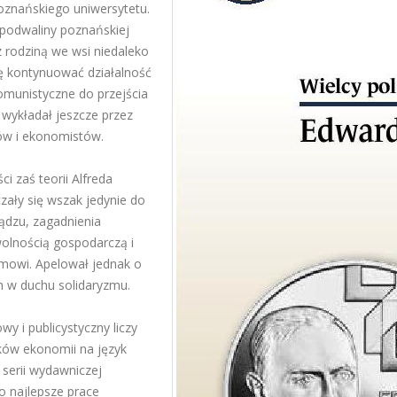
znańskiego uniwersytetu.
 podwaliny poznańskiej
 rodziną we wsi niedaleko
ę kontynuować działalność
omunistyczne do przejścia
 wykładał jeszcze przez
ków i ekonomistów.
i zaś teorii Alfreda
zały się wszak jedynie do
iądzu, zagadnienia
wolnością gospodarczą i
mowi. Apelował jednak o
 w duchu solidaryzmu.
y i publicystyczny liczy
yków ekonomii na język
 serii wydawniczej
 najlepsze prace