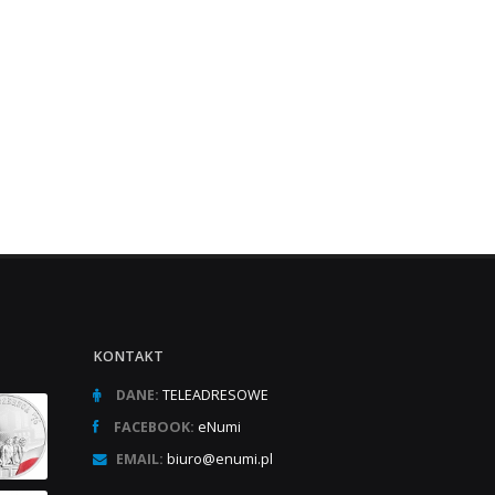
KONTAKT
DANE:
TELEADRESOWE
FACEBOOK:
eNumi
EMAIL:
biuro@enumi.pl