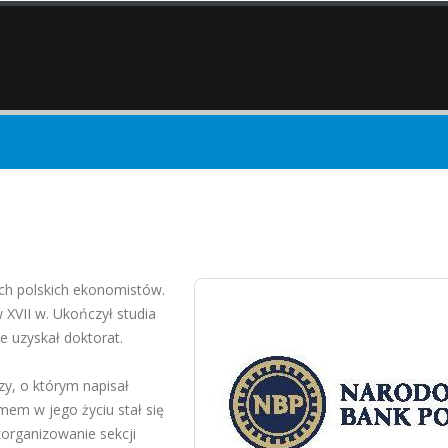
ch polskich ekonomistów.
 XVII w. Ukończył studia
e uzyskał doktorat.
zy, o którym napisał
mem w jego życiu stał się
zorganizowanie sekcji