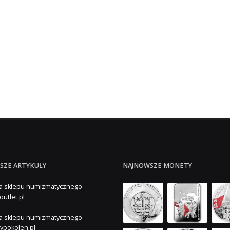
SZE ARTYKUŁY
NAJNOWSZE MONETY
a sklepu numizmatycznego
outlet.pl
a sklepu numizmatycznego
ypokolen.pl