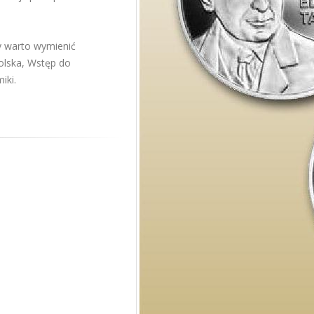
y warto wymienić
polska, Wstęp do
iki.