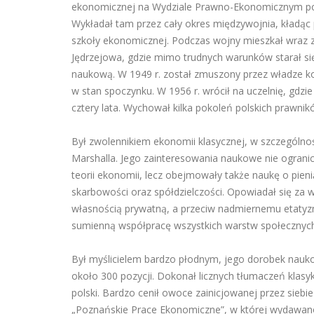
ekonomicznej na Wydziale Prawno-Ekonomicznym po
Wykładał tam przez cały okres międzywojnia, kładąc
szkoły ekonomicznej. Podczas wojny mieszkał wraz z
Jędrzejowa, gdzie mimo trudnych warunków starał si
naukową. W 1949 r. został zmuszony przez władze k
w stan spoczynku. W 1956 r. wrócił na uczelnię, gdzie
cztery lata. Wychował kilka pokoleń polskich prawni
Był zwolennikiem ekonomii klasycznej, w szczególnośc
Marshalla. Jego zainteresowania naukowe nie ogranic
teorii ekonomii, lecz obejmowały także naukę o pien
skarbowości oraz spółdzielczości. Opowiadał się za 
własnością prywatną, a przeciw nadmiernemu etatyz
sumienną współpracę wszystkich warstw społecznych
Był myślicielem bardzo płodnym, jego dorobek naukow
około 300 pozycji. Dokonał licznych tłumaczeń klas
polski. Bardzo cenił owoce zainicjowanej przez siebie
„Poznańskie Prace Ekonomiczne”, w której wydawano