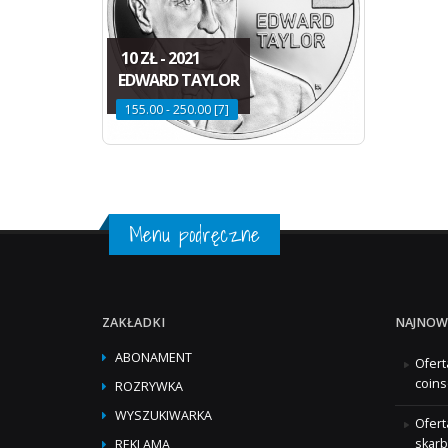
10 ZŁ - 2021
EDWARD TAYLOR
155.00 - 250.00 [7]
Menu podręczne
ZAKŁADKI
NAJNOW
ABONAMENT
Ofert
coins
ROZRYWKA
WYSZUKIWARKA
Ofert
skarb
REKLAMA