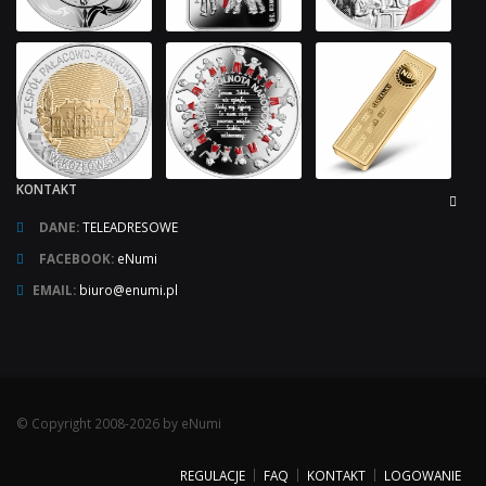
KONTAKT
DANE:
TELEADRESOWE
FACEBOOK:
eNumi
EMAIL:
biuro@enumi.pl
© Copyright 2008-2026 by eNumi
REGULACJE
FAQ
KONTAKT
LOGOWANIE