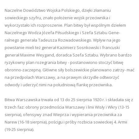
Naczelne Dowództwo Wojska Polskiego, dzięki złamaniu
sowieckiego szyfru, znało położenie wojsk przeciwnika i
wykorzystało ich rozproszenie. Plan bitwy był wspólnym dziełem
Naczelnego Wodza Józefa Piłsudskiego i Szefa Sztabu Gene-
ralnego generała Tadeusza Rozwadowskiego. Wpływ na jego
powstanie mieli też generał Kazimierz Sosnkowski i francuski
generał Maxime Weygand, doradca Szefa Sztabu. Wybrano bardzo
ryzykowny plan rozegrania bitwy - postanowiono stoczyć bitwę
obronno-zaczepną. Główne siły bolszewickie planowano zatrzy- mać
na przedpolach Warszawy, a na prawym skrzydle odtworzyć
odwody i uderzyć nimi na południową flankę przeciwnika.
Bitwa Warszawska trwała od 13 do 25 sierpnia 1920 r. i składała się z
trzech faz: obrony przedmościa Warszawy i linii Wisły i Wkry (13-15
sierpnia), ofensywy znad Wieprza i wypierania przeciwnika za
Narew (16-18 sierpnia), pościgu i próby rozbicia sowieckiej 4. Armii
(19-25 sierpnia).