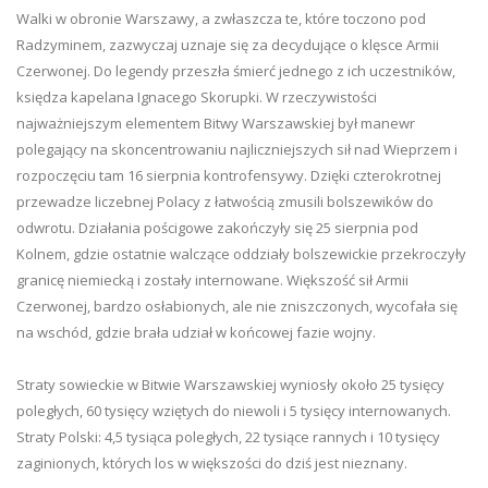
Walki w obronie Warszawy, a zwłaszcza te, które toczono pod
Radzyminem, zazwyczaj uznaje się za decydujące o klęsce Armii
Czerwonej. Do legendy przeszła śmierć jednego z ich uczestników,
księdza kapelana Ignacego Skorupki. W rzeczywistości
najważniejszym elementem Bitwy Warszawskiej był manewr
polegający na skoncentrowaniu najliczniejszych sił nad Wieprzem i
rozpoczęciu tam 16 sierpnia kontrofensywy. Dzięki czterokrotnej
przewadze liczebnej Polacy z łatwością zmusili bolszewików do
odwrotu. Działania pościgowe zakończyły się 25 sierpnia pod
Kolnem, gdzie ostatnie walczące oddziały bolszewickie przekroczyły
granicę niemiecką i zostały internowane. Większość sił Armii
Czerwonej, bardzo osłabionych, ale nie zniszczonych, wycofała się
na wschód, gdzie brała udział w końcowej fazie wojny.
Straty sowieckie w Bitwie Warszawskiej wyniosły około 25 tysięcy
poległych, 60 tysięcy wziętych do niewoli i 5 tysięcy internowanych.
Straty Polski: 4,5 tysiąca poległych, 22 tysiące rannych i 10 tysięcy
zaginionych, których los w większości do dziś jest nieznany.