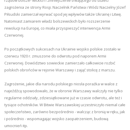
rządów bolsze- wickich i zmniejszenie trwającego od stuleci
zagrożenia ze strony Rosji. Naczelnik Państwa i Wódz Naczelny Józef
Piłsudski zamierzał wyrwać spod jej wpływów także Ukrainę i Litwę.
Natomiast zamiarem władz bolszewickich było rozszerzenie
rewolucji na Europę, co miała przyspieszyć interwencja Armii
Czerwonej.
Po początkowych sukcesach na Ukrainie wojsko polskie zostało w
czerwcu 1920 r. zmuszone do odwrotu pod naporem Armii
Czerwonej. Dowództwo sowieckie zamierzało całkowicie rozbić
polskich obrońców w rejonie Warszawy i zająć stolicę z marszu.
Zagrożenie, jakie dla narodu polskiego niosła porażka w walce z
najeźdźcą spowodowało, że w obronie Warszawy walczyły nie tylko
regularne oddziały, zdziesiątkowane już w czasie odwrotu, ale też i
tysiące ochotników. W Bitwie Warszawskiej uczestniczyło niemal całe
społeczeństwo, zarówno bezpośrednio - walcząc z bronią w ręku, jak
i pośrednio - wspomagając wojsko zaopatrzeniem, budową
umocnień itp.