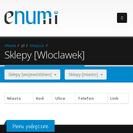
eNumi
pl
miejsca
Sklepy [Wloclawek]
Sklepy [województwo]
Sklepy [miasto]
Miasto
Kod
Ulica
Telefon
Link
Menu podręczne