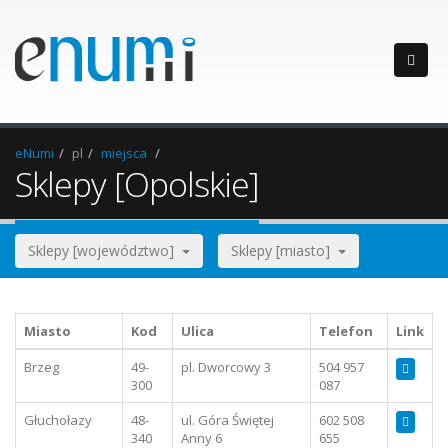
eNumi
pl
miejsca
Sklepy [Opolskie]
Sklepy [województwo]
Sklepy [miasto]
Miasto
Kod
Ulica
Telefon
Link
Brzeg
49-
pl. Dworcowy 3
504 957
300
087
Głuchołazy
48-
ul. Góra Świętej
602 508
340
Anny 6
655