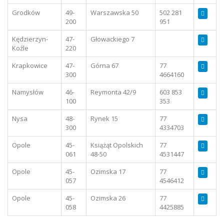
Grodków
49-
Warszawska 50
502 281
200
951
Kędzierzyn-
47-
Głowackiego 7
Koźle
220
Krapkowice
47-
Górna 67
77
300
4664160
Namysłów
46-
Reymonta 42/9
603 853
100
353
Nysa
48-
Rynek 15
77
300
4334703
Opole
45-
Książąt Opolskich
77
061
48-50
4531447
Opole
45-
Ozimska 17
77
057
4546412
Opole
45-
Ozimska 26
77
058
4425885