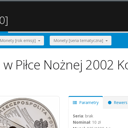
0]
Monety [rok emisji]
Monety [seria tematyczna]
a w Piłce Nożnej 2002 K
Parametry
Rewers
Seria
: brak
Nominał
: 10 zł