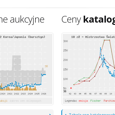
ne aukcyjne
Ceny
katalo