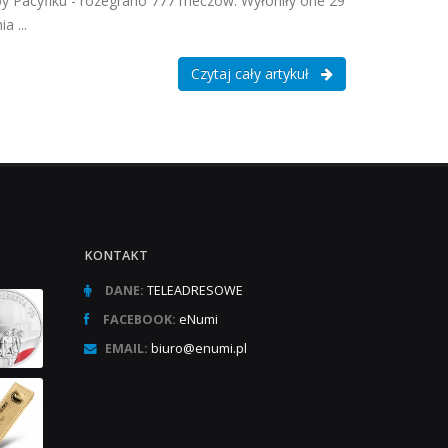
spy Pacyfiku - rozegrano 777 meczów. Wyłoniły one 29
a ...
Czytaj cały artykuł
KONTAKT
DANE:
TELEADRESOWE
FACEBOOK:
eNumi
EMAIL:
biuro@enumi.pl