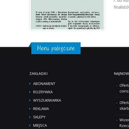
r. do li
finalist
Menu podręczne
ZAKŁADKI
NAJNOW
ABONAMENT
Ofert
coins
ROZRYWKA
WYSZUKIWARKA
Ofert
skarb
REKLAMA
SKLEPY
Wizer
MIEJSCA
Rzecz