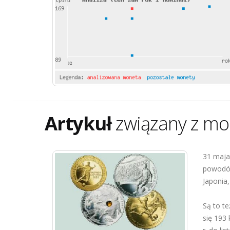
Artykuł
związany z mo
31 maja 
powodów:
Japonia,
Są to t
się 193 