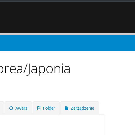
orea/Japonia
Awers
Folder
Zarządzenie