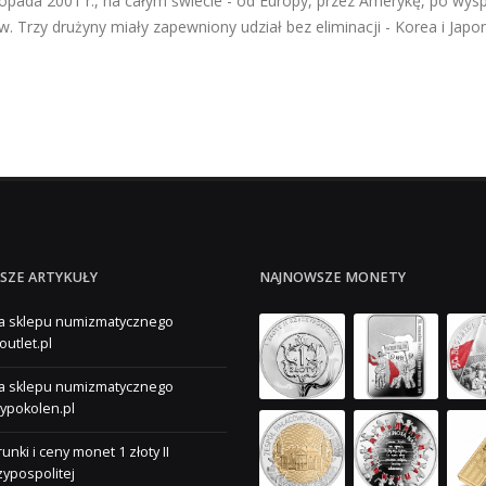
stopada 2001 r., na całym świecie - od Europy, przez Amerykę, po wy
ów. Trzy drużyny miały zapewniony udział bez eliminacji - Korea i Japoni
SZE ARTYKUŁY
NAJNOWSZE MONETY
a sklepu numizmatycznego
outlet.pl
a sklepu numizmatycznego
ypokolen.pl
unki i ceny monet 1 złoty II
ypospolitej