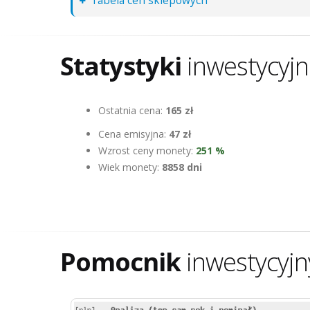
Tabela cen sklepowych
Statystyki
inwestycyj
Ostatnia cena:
165 zł
Cena emisyjna:
47 zł
Wzrost ceny monety:
251 %
Wiek monety:
8858 dni
Pomocnik
inwestycyjn