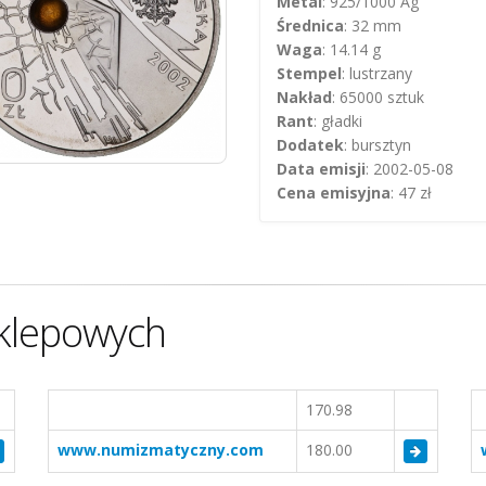
Metal
: 925/1000 Ag
Średnica
: 32 mm
Waga
: 14.14 g
Stempel
: lustrzany
Nakład
: 65000 sztuk
Rant
: gładki
Dodatek
: bursztyn
Data emisji
: 2002-05-08
Cena emisyjna
: 47 zł
klepowych
170.98
www.numizmatyczny.com
180.00