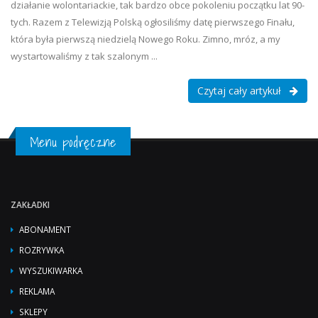
działanie wolontariackie, tak bardzo obce pokoleniu początku lat 90-
tych. Razem z Telewizją Polską ogłosiliśmy datę pierwszego Finału,
która była pierwszą niedzielą Nowego Roku. Zimno, mróz, a my
wystartowaliśmy z tak szalonym ...
Czytaj cały artykuł
Menu podręczne
ZAKŁADKI
ABONAMENT
ROZRYWKA
WYSZUKIWARKA
REKLAMA
SKLEPY