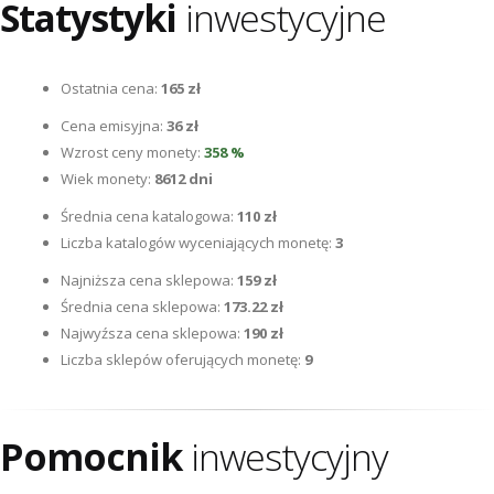
Statystyki
inwestycyjne
Ostatnia cena:
165 zł
Cena emisyjna:
36 zł
Wzrost ceny monety:
358 %
Wiek monety:
8612 dni
Średnia cena katalogowa:
110 zł
Liczba katalogów wyceniających monetę:
3
Najniższa cena sklepowa:
159 zł
Średnia cena sklepowa:
173.22 zł
Najwyźsza cena sklepowa:
190 zł
Liczba sklepów oferujących monetę:
9
Pomocnik
inwestycyjny