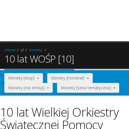
eNumi
pl
monety
10 lat WOŚP [10]
Monety [stop]
Monety [nominał]
Monety [rok emisji]
Monety [seria tematyczna]
10 lat Wielkiej Orkiestry
Świątecznej Pomocy