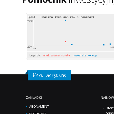
Menu podręczne
ZAKŁADKI
NAJNOW
ABONAMENT
Ofert
coins
ROZRYWKA