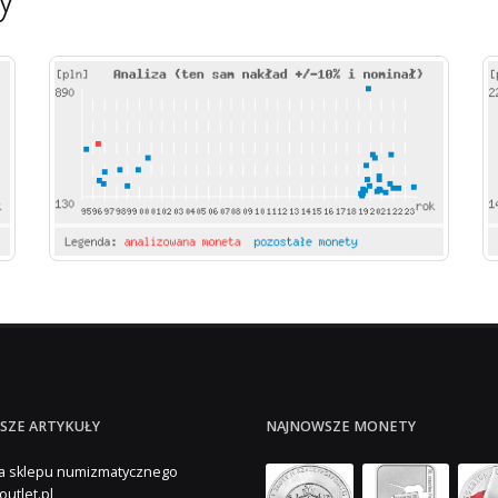
SZE ARTYKUŁY
NAJNOWSZE MONETY
a sklepu numizmatycznego
outlet.pl