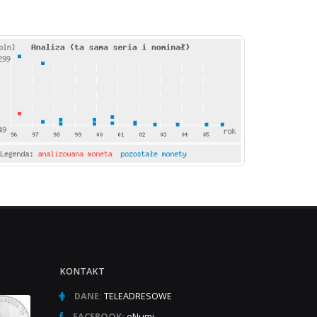
KONTAKT
DANE:
TELEADRESOWE
FACEBOOK:
eNumi