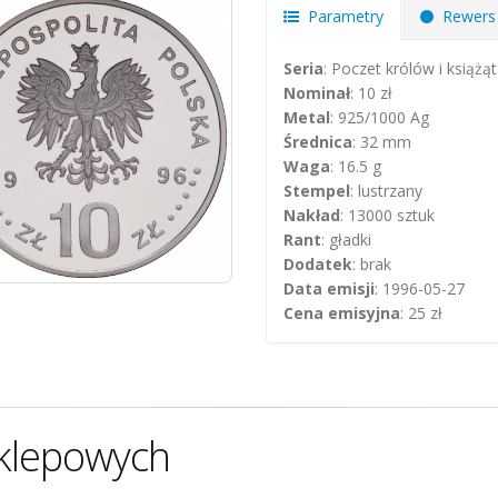
Parametry
Rewers
Seria
: Poczet królów i książąt
Nominał
: 10 zł
Metal
: 925/1000 Ag
Średnica
: 32 mm
Waga
: 16.5 g
Stempel
: lustrzany
Nakład
: 13000 sztuk
Rant
: gładki
Dodatek
: brak
Data emisji
: 1996-05-27
Cena emisyjna
: 25 zł
klepowych