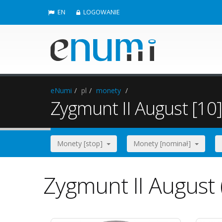
EN
LOGOWANIE
eNumi
pl
monety
Zygmunt II August [10]
Monety [stop]
Monety [nominał]
Zygmunt II August 