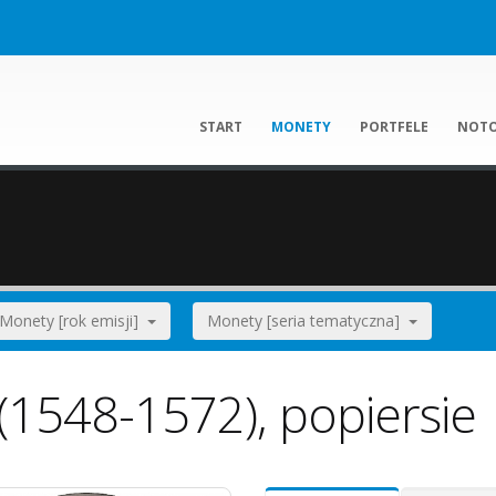
START
MONETY
PORTFELE
NOT
Monety [rok emisji]
Monety [seria tematyczna]
(1548-1572), popiersie