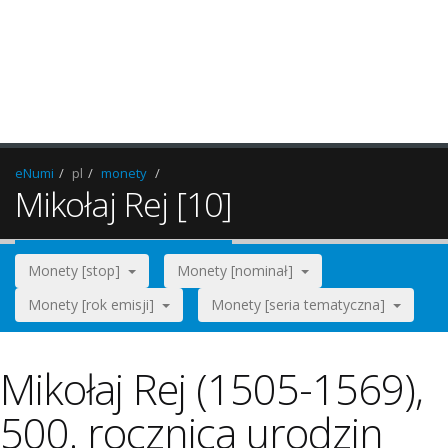
eNumi
pl
monety
Mikołaj Rej [10]
Monety [stop]
Monety [nominał]
Monety [rok emisji]
Monety [seria tematyczna]
Mikołaj Rej (1505-1569),
500. rocznica urodzin