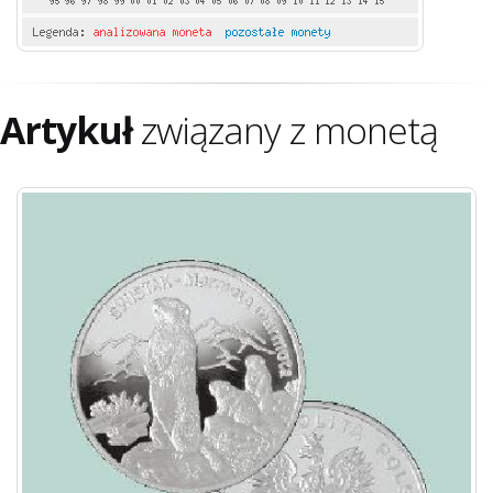
Artykuł
związany z monetą