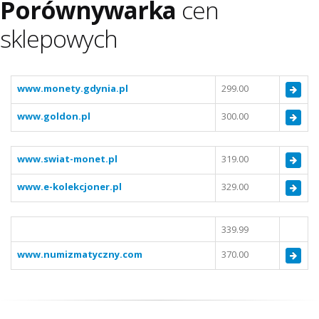
Porównywarka
cen
sklepowych
www.monety.gdynia.pl
299.00
www.goldon.pl
300.00
www.swiat-monet.pl
319.00
www.e-kolekcjoner.pl
329.00
339.99
www.numizmatyczny.com
370.00