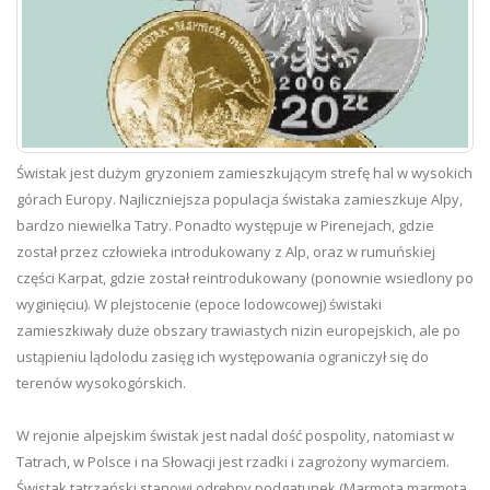
Świstak jest dużym gryzoniem zamieszkującym strefę hal w wysokich
górach Europy. Najliczniejsza populacja świstaka zamieszkuje Alpy,
bardzo niewielka Tatry. Ponadto występuje w Pirenejach, gdzie
został przez człowieka introdukowany z Alp, oraz w rumuńskiej
części Karpat, gdzie został reintrodukowany (ponownie wsiedlony po
wyginięciu). W plejstocenie (epoce lodowcowej) świstaki
zamieszkiwały duże obszary trawiastych nizin europejskich, ale po
ustąpieniu lądolodu zasięg ich występowania ograniczył się do
terenów wysokogórskich.
W rejonie alpejskim świstak jest nadal dość pospolity, natomiast w
Tatrach, w Polsce i na Słowacji jest rzadki i zagrożony wymarciem.
Świstak tatrzański stanowi odrębny podgatunek (Marmota marmota