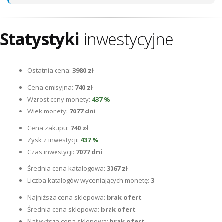
Statystyki
inwestycyjne
Ostatnia cena:
3980 zł
Cena emisyjna:
740 zł
Wzrost ceny monety:
437 %
Wiek monety:
7077 dni
Cena zakupu:
740 zł
Zysk z inwestycji:
437 %
Czas inwestycji:
7077 dni
Średnia cena katalogowa:
3067 zł
Liczba katalogów wyceniających monetę:
3
Najniższa cena sklepowa:
brak ofert
Średnia cena sklepowa:
brak ofert
Najwyźsza cena sklepowa:
brak ofert