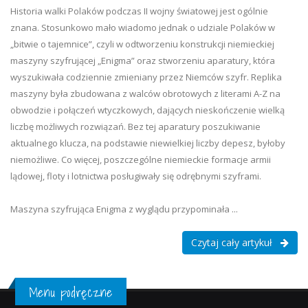
Historia walki Polaków podczas II wojny światowej jest ogólnie
znana. Stosunkowo mało wiadomo jednak o udziale Polaków w
„bitwie o tajemnice”, czyli w odtworzeniu konstrukcji niemieckiej
maszyny szyfrującej „Enigma” oraz stworzeniu aparatury, która
wyszukiwała codziennie zmieniany przez Niemców szyfr. Replika
maszyny była zbudowana z walców obrotowych z literami A-Z na
obwodzie i połączeń wtyczkowych, dających nieskończenie wielką
liczbę możliwych rozwiązań. Bez tej aparatury poszukiwanie
aktualnego klucza, na podstawie niewielkiej liczby depesz, byłoby
niemożliwe. Co więcej, poszczególne niemieckie formacje armii
lądowej, floty i lotnictwa posługiwały się odrębnymi szyframi.
Maszyna szyfrująca Enigma z wyglądu przypominała ...
Czytaj cały artykuł
Menu podręczne