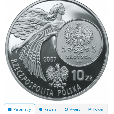
Parametry
Rewers
Awers
Folder