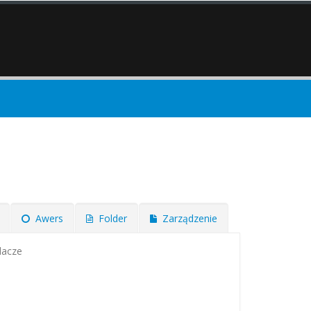
Awers
Folder
Zarządzenie
dacze