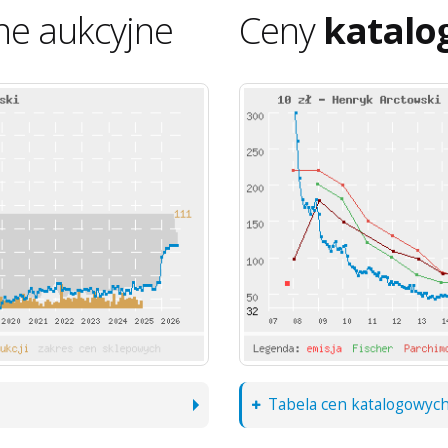
ne aukcyjne
Ceny
katalo
Tabela cen katalogowyc