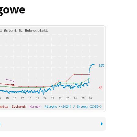
gowe
h