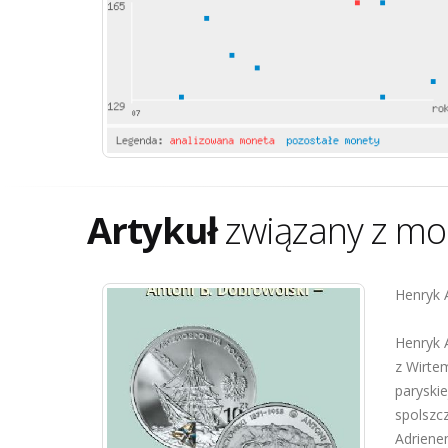
Artykuł
związany z mo
Henryk 
Henryk A
z Wirte
paryski
spolszcz
Adriene