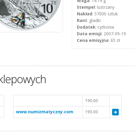
Waga
: 14.14 g
Stempel
: lustrzany
Nakład
: 57000 sztuk
Rant
: gładki
Dodatek
: cyrkonia
Data emisji
: 2007-09-19
Cena emisyjna
: 65 zł
klepowych
190.00
www.numizmatyczny.com
190.00