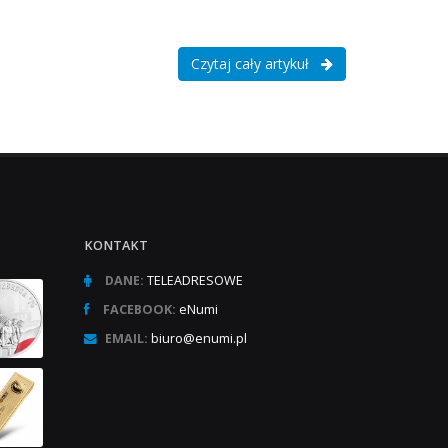
.
Czytaj cały artykuł
KONTAKT
DANE:
TELEADRESOWE
FACEBOOK:
eNumi
EMAIL:
biuro@enumi.pl