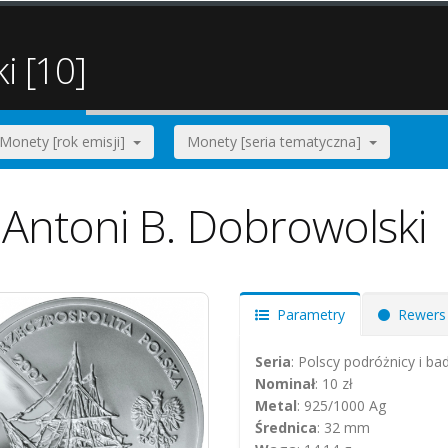
i [10]
Monety [rok emisji]
Monety [seria tematyczna]
 Antoni B. Dobrowolski
Parametry
Rewers
Seria
: Polscy podróżnicy i ba
Nominał
: 10 zł
Metal
: 925/1000 Ag
Średnica
: 32 mm