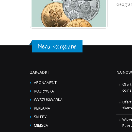
Geografi
Menu podręczne
ZAKŁADKI
NAJNOW
ABONAMENT
Ofert
coins
ROZRYWKA
WYSZUKIWARKA
Ofert
skarb
REKLAMA
SKLEPY
Wizer
MIEJSCA
Rzecz