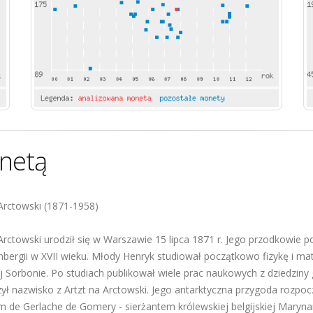
netą
Arctowski (1871-1958)
rctowski urodził się w Warszawie 15 lipca 1871 r. Jego przodkowie poch
mbergii w XVII wieku. Młody Henryk studiował początkowo fizykę i ma
ej Sorbonie. Po studiach publikował wiele prac naukowych z dziedzin
ył nazwisko z Artzt na Arctowski. Jego antarktyczna przygoda rozpoc
m de Gerlache de Gomery - sierżantem królewskiej belgijskiej Maryna