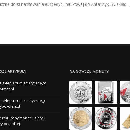
czne do sfinansowania ekspedycji naukowej do Antarktyki. W skład ..
SZE ARTYKUŁY
NAJNOWSZE MONETY
a sklepu numizmatycznego
outlet.pl
a sklepu numizmatycznego
ypokolen.pl
unki i ceny monet 1 złoty II
ypospolitej