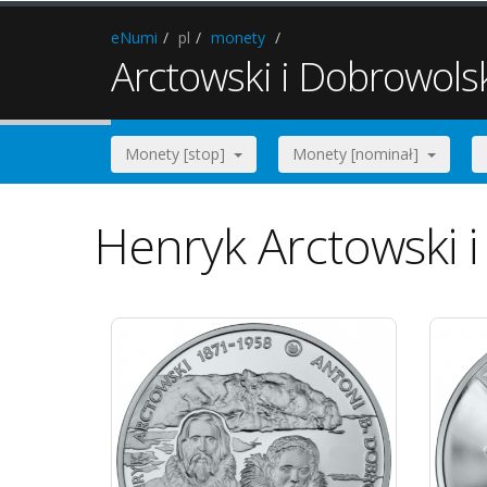
eNumi
pl
monety
Arctowski i Dobrowolsk
Monety [stop]
Monety [nominał]
Henryk Arctowski i