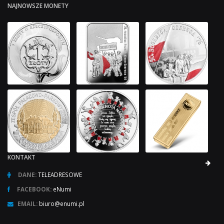
NAJNOWSZE MONETY
KONTAKT
DANE:
TELEADRESOWE
FACEBOOK:
eNumi
EMAIL:
biuro@enumi.pl