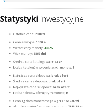
Statystyki
inwestycyjne
Ostatnia cena:
7000 zł
Cena emisyjna:
1300 zł
Wzrost ceny monety:
438 %
Wiek monety:
6862 dni
Średnia cena katalogowa:
6133 zł
Liczba katalogów wyceniających monetę:
3
Najniższa cena sklepowa:
brak ofert
Średnia cena sklepowa:
brak ofert
Najwyźsza cena sklepowa:
brak ofert
Liczba sklepów oferujących monetę:
0
Cena 1g złota monetarnego wg NBP:
512.07 zł
Aktualna wartość kruszcu w monecie:
7143.38 zł