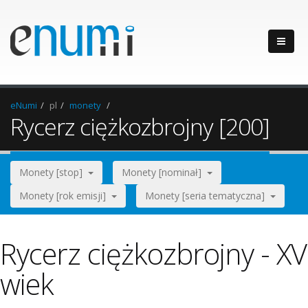
eNumi
pl
monety
Rycerz ciężkozbrojny [200]
Monety [stop]
Monety [nominał]
Monety [rok emisji]
Monety [seria tematyczna]
Rycerz ciężkozbrojny - XV
wiek