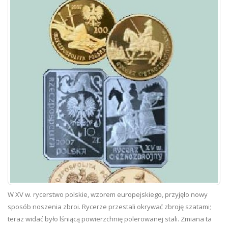
W XV w. rycerstwo polskie, wzorem europejskiego, przyjęło nowy
sposób noszenia zbroi. Rycerze przestali okrywać zbroję szatami;
teraz widać było lśniącą powierzchnię polerowanej stali. Zmiana ta