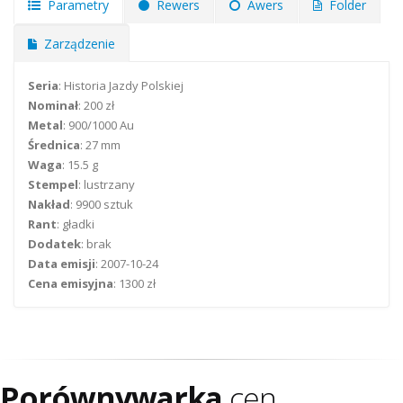
Parametry
Rewers
Awers
Folder
Zarządzenie
Seria
: Historia Jazdy Polskiej
Nominał
: 200 zł
Metal
: 900/1000 Au
Średnica
: 27 mm
Waga
: 15.5 g
Stempel
: lustrzany
Nakład
: 9900 sztuk
Rant
: gładki
Dodatek
: brak
Data emisji
: 2007-10-24
Cena emisyjna
: 1300 zł
Porównywarka
cen