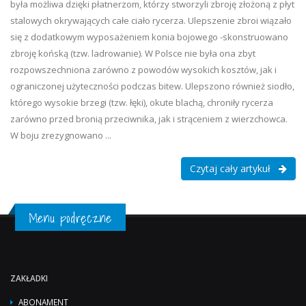
była możliwa dzięki płatnerzom, którzy stworzyli zbroję złożoną z płyt
stalowych okrywających całe ciało rycerza. Ulepszenie zbroi wiązało
się z dodatkowym wyposażeniem konia bojowego -skonstruowano
zbroję końską (tzw. ladrowanie). W Polsce nie była ona zbyt
rozpowszechniona zarówno z powodów wysokich kosztów, jak i
ograniczonej użyteczności podczas bitew. Ulepszono również siodło,
którego wysokie brzegi (tzw. łęki), okute blachą, chroniły rycerza
zarówno przed bronią przeciwnika, jak i strąceniem z wierzchowca.
W boju zrezygnowano ...
Czytaj cały artykuł
Menu podręczne
ZAKŁADKI
ABONAMENT