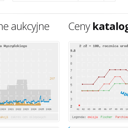
ne aukcyjne
Ceny
katalo