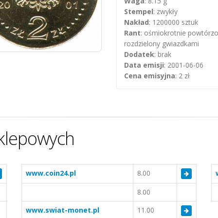
Waga
: 8.15 g
Stempel
: zwykły
Nakład
: 1200000 sztuk
Rant
: ośmiokrotnie powtórzo
rozdzielony gwiazdkami
Dodatek
: brak
Data emisji
: 2001-06-06
Cena emisyjna
: 2 zł
klepowych
www.coin24.pl
8.00
8.00
www.swiat-monet.pl
11.00