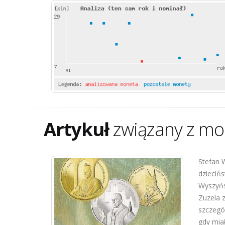
Artykuł
związany z mo
Stefan W
dziecińs
Wyszyńs
Zuzela z
szczegó
gdy miał