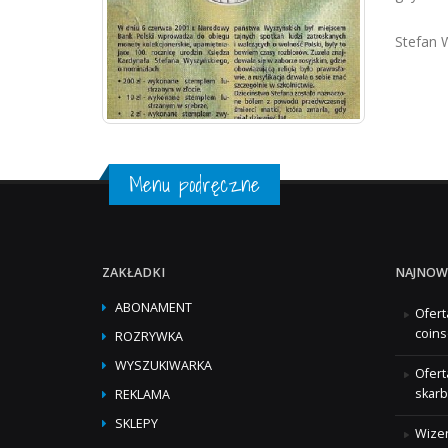
Stefan W
Menu podręczne
ZAKŁADKI
NAJNOW
ABONAMENT
Ofert
coins
ROZRYWKA
WYSZUKIWARKA
Ofert
skarb
REKLAMA
SKLEPY
Wizer