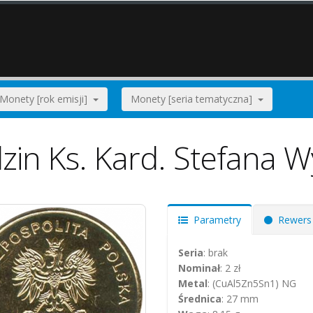
Monety [rok emisji]
Monety [seria tematyczna]
zin Ks. Kard. Stefana 
Parametry
Rewers
Seria
: brak
Nominał
: 2 zł
Metal
: (CuAl5Zn5Sn1) NG
Średnica
: 27 mm