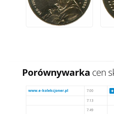
Porównywarka
cen s
www.e-kolekcjoner.pl
7.00
7.13
7.49