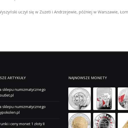
yszyński uczył się w Zuzeti i Andrzejewie, później w Warszawie, Łomży
SZE ARTYKUŁY
NAJNOWSZE MONETY
a sklepu numizmatycznego
outlet.pl
a sklepu numizmatycznego
ypokolen.pl
unki i ceny monet 1 złoty II