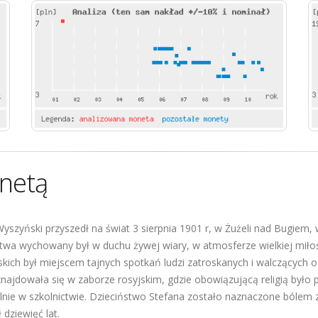
netą
yszyński przyszedł na świat 3 sierpnia 1901 r, w Żużeli nad Bugiem, w
twa wychowany był w duchu żywej wiary, w atmosferze wielkiej miłości
kich był miejscem tajnych spotkań ludzi zatroskanych i walczących o
najdowała się w zaborze rosyjskim, gdzie obowiązującą religią było 
lnie w szkolnictwie. Dzieciństwo Stefana zostało naznaczone bólem 
 dziewięć lat.