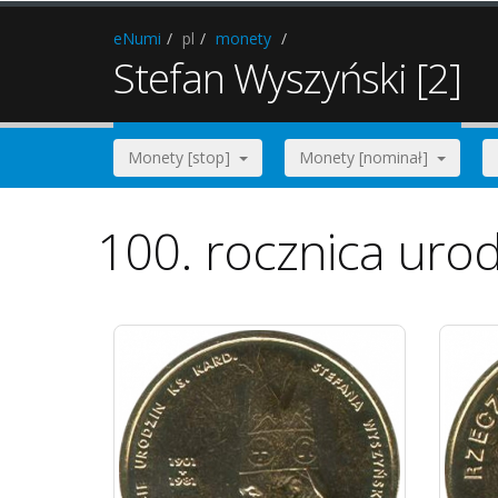
eNumi
pl
monety
Stefan Wyszyński [2]
Monety [stop]
Monety [nominał]
100. rocznica urod