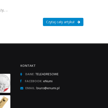
, ...
Czytaj cały artykuł
KONTAKT
DANE:
TELEADRESOWE
FACEBOOK:
eNumi
EMAIL:
biuro@enumi.pl