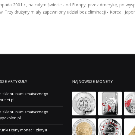
stopada 2001 r., na całym świecie - od Europy, przez Amerykę, po wy
ów. Trzy drużyny miały zapewniony udział bez eliminacji - Korea i Japoni
SZE ARTYKUŁY
NAJNOWSZE MONETY
a sklepu numizmatycznego
outlet.pl
a sklepu numizmatycznego
ypokolen.pl
unki i ceny monet 1 złoty II