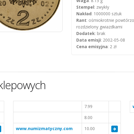
Waga
: 8.15 g
Stempel
: zwykły
Nakład
: 1000000 sztuk
Rant
: ośmiokrotnie powtórzo
rozdzielony gwiazdkami
Dodatek
: brak
Data emisji
: 2002-05-08
Cena emisyjna
: 2 zł
klepowych
7.99
8.00
www.numizmatyczny.com
10.00