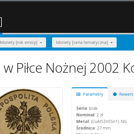
]
Monety [rok emisji]
Monety [seria tematyczna]
a w Piłce Nożnej 2002 K
Parametry
Rewers
Seria
: brak
Nominał
: 2 zł
Metal
: (CuAl5Zn5Sn1) NG
Średnica
: 27 mm