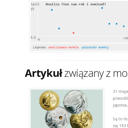
Artykuł
związany z mo
31 maja 
powodów:
Japonia,
Są to t
się 193 