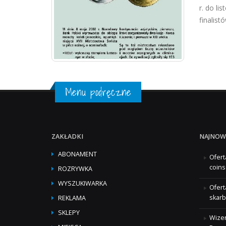
r. do li
finalist
Menu podręczne
ZAKŁADKI
NAJNOW
ABONAMENT
Ofert
coins
ROZRYWKA
WYSZUKIWARKA
Ofert
skarb
REKLAMA
SKLEPY
Wizer