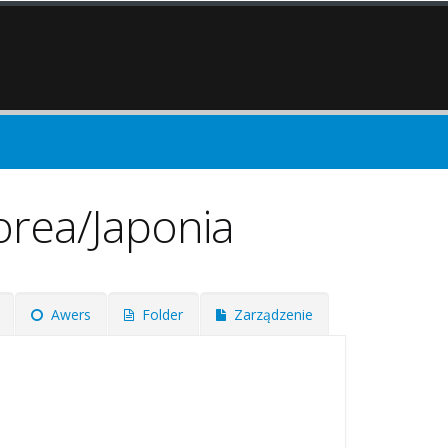
orea/Japonia
Awers
Folder
Zarządzenie