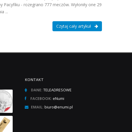
spy Pacyfiku - rozegrano 777 meczów. Wyłoniły one 29
a ...
Czytaj cały artykuł
KONTAKT
DANE:
TELEADRESOWE
FACEBOOK:
eNumi
EMAIL:
biuro@enumi.pl