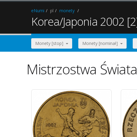
eNumi
pl
monety
Korea/Japonia 2002 [2
Monety [stop]
Monety [nominał]
Mistrzostwa Świat