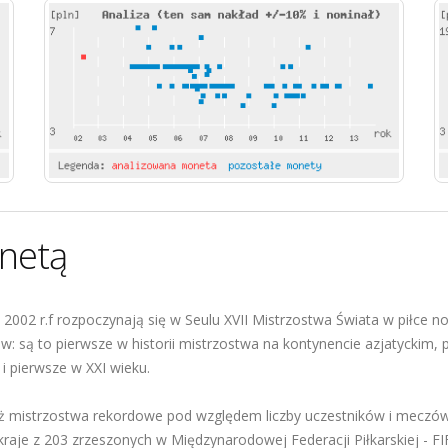
netą
2002 r.f rozpoczynają się w Seulu XVII Mistrzostwa Świata w piłce n
 są to pierwsze w historii mistrzostwa na kontynencie azjatyckim, p
 i pierwsze w XXI wieku.
eż mistrzostwa rekordowe pod względem liczby uczestników i meczów r
kraje z 203 zrzeszonych w Międzynarodowej Federacji Piłkarskiej - F