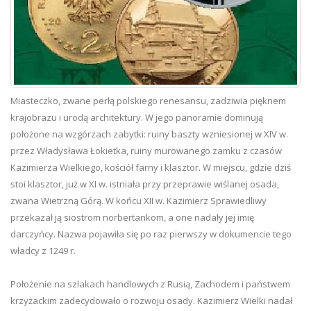
Miasteczko, zwane perłą polskiego renesansu, zadziwia pięknem
krajobrazu i urodą architektury. W jego panoramie dominują
położone na wzgórzach zabytki: ruiny baszty wzniesionej w XIV w.
przez Władysława Łokietka, ruiny murowanego zamku z czasów
Kazimierza Wielkiego, kościół farny i klasztor. W miejscu, gdzie dziś
stoi klasztor, już w XI w. istniała przy przeprawie wiślanej osada,
zwana Wietrzną Górą. W końcu XII w. Kazimierz Sprawiedliwy
przekazał ją siostrom norbertankom, a one nadały jej imię
darczyńcy. Nazwa pojawiła się po raz pierwszy w dokumencie tego
władcy z 1249 r.
Położenie na szlakach handlowych z Rusią, Zachodem i państwem
krzyżackim zadecydowało o rozwoju osady. Kazimierz Wielki nadał