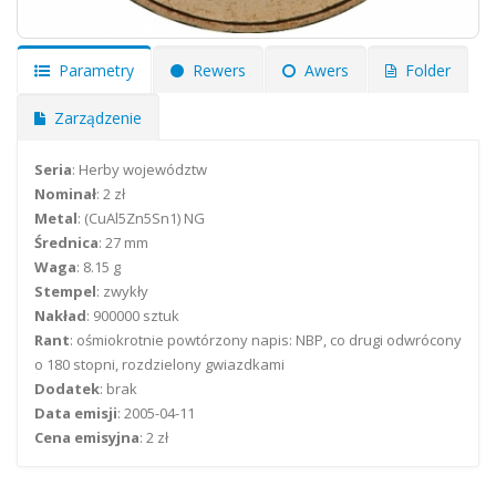
Parametry
Rewers
Awers
Folder
Zarządzenie
Seria
: Herby województw
Nominał
: 2 zł
Metal
: (CuAl5Zn5Sn1) NG
Średnica
: 27 mm
Waga
: 8.15 g
Stempel
: zwykły
Nakład
: 900000 sztuk
Rant
: ośmiokrotnie powtórzony napis: NBP, co drugi odwrócony
o 180 stopni, rozdzielony gwiazdkami
Dodatek
: brak
Data emisji
: 2005-04-11
Cena emisyjna
: 2 zł