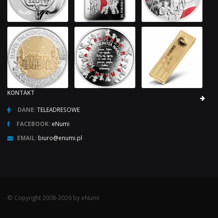
KONTAKT
DANE:
TELEADRESOWE
FACEBOOK:
eNumi
EMAIL:
biuro@enumi.pl
© Copyright 2008-2026 by eNumi