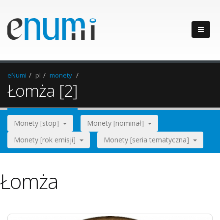
eNumi
pl
monety
Łomża [2]
Monety [stop]
Monety [nominał]
Monety [rok emisji]
Monety [seria tematyczna]
Łomża