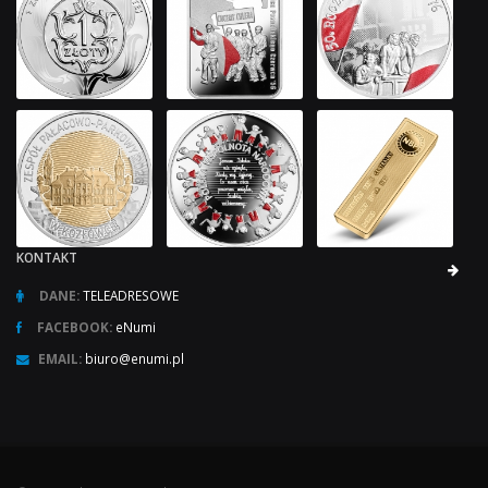
KONTAKT
DANE:
TELEADRESOWE
FACEBOOK:
eNumi
EMAIL:
biuro@enumi.pl