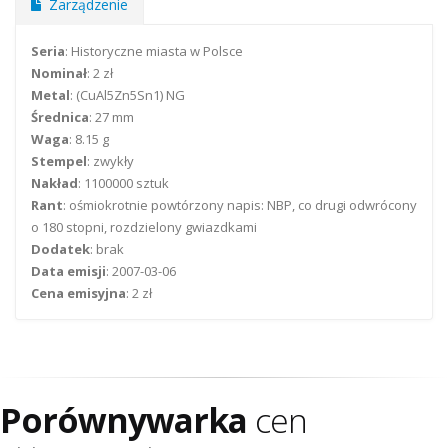
Zarządzenie
Seria
: Historyczne miasta w Polsce
Nominał
: 2 zł
Metal
: (CuAl5Zn5Sn1) NG
Średnica
: 27 mm
Waga
: 8.15 g
Stempel
: zwykły
Nakład
: 1100000 sztuk
Rant
: ośmiokrotnie powtórzony napis: NBP, co drugi odwrócony
o 180 stopni, rozdzielony gwiazdkami
Dodatek
: brak
Data emisji
: 2007-03-06
Cena emisyjna
: 2 zł
Porównywarka
cen