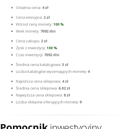
Ostatnia cena:
4 zł
Cena emisyjna:
2 zł
Wzrost ceny monety:
100 %
Wiek monety:
7092 dni
Cena zakupu:
2 zł
Zysk z inwestycji:
100 %
Czas inwestycji:
7092 dni
Średnia cena katalogowa:
5 zł
Liczba katalogów wyceniających monetę:
4
Najniższa cena sklepowa:
4 zł
Średnia cena sklepowa:
6.02 zł
Najwyźsza cena sklepowa:
8 zł
Liczba sklepów oferujących monetę:
9
Pomocnik
inwestycyjny