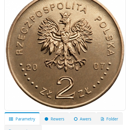
Parametry
Rewers
Awers
Folder