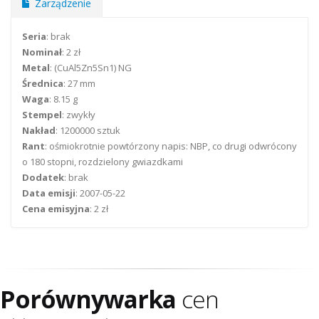
Zarządzenie
Seria
: brak
Nominał
: 2 zł
Metal
: (CuAl5Zn5Sn1) NG
Średnica
: 27 mm
Waga
: 8.15 g
Stempel
: zwykły
Nakład
: 1200000 sztuk
Rant
: ośmiokrotnie powtórzony napis: NBP, co drugi odwrócony
o 180 stopni, rozdzielony gwiazdkami
Dodatek
: brak
Data emisji
: 2007-05-22
Cena emisyjna
: 2 zł
Porównywarka
cen