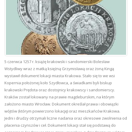
5 czerwca 1257 r. książę krakowski i sandomierski Bolesław
Wstydliwy wraz z matką księżną Grzymisławą oraz żoną Kingą
wystawił dokument lokacji miasta Krakowa. Stało się to we wsi
Kopernia położonej koło Szydłowca, a świadkami byli biskup
krakowski Prędota oraz dostojnicy krakowscy i sandomierscy.
Kraków został lokowany na prawie magdeburskim, na którym
założono miasto Wrocław. Dokument określał prawa i obowiązki
wójtów (którym powierzono lokację) oraz mieszkańców Krakowa.
Jedni i drudzy otrzymali liczne nadania oraz okresowe zwolnienia od
płacenia czynszów i ceł. Dokument lokacji stał się podstawą do