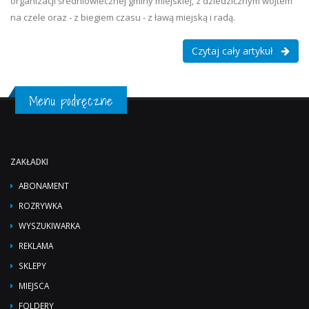
organizacji średniowiecznej gminy miejskiej, z dziedzicznym wójtem
na czele oraz - z biegiem czasu - z ławą miejską i radą.
Czytaj cały artykuł
Menu podręczne
ZAKŁADKI
ABONAMENT
ROZRYWKA
WYSZUKIWARKA
REKLAMA
SKLEPY
MIEJSCA
FOLDERY