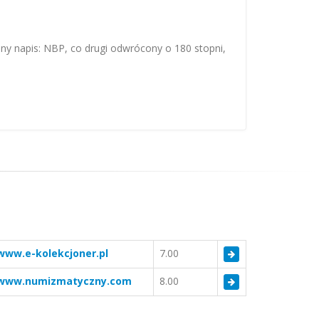
ny napis: NBP, co drugi odwrócony o 180 stopni,
www.e-kolekcjoner.pl
7.00
www.numizmatyczny.com
8.00