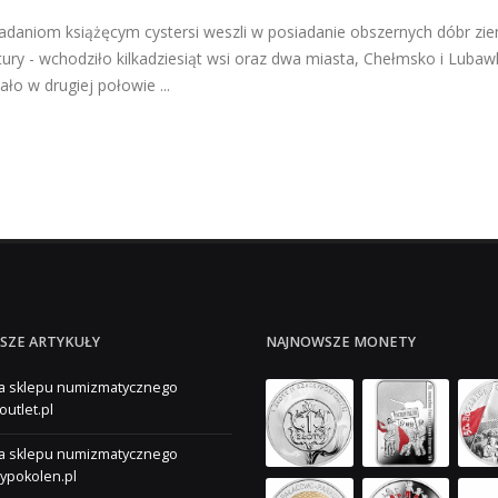
adaniom książęcym cystersi weszli w posiadanie obszernych dóbr ziem
tury - wchodziło kilkadziesiąt wsi oraz dwa miasta, Chełmsko i Luba
ło w drugiej połowie ...
SZE ARTYKUŁY
NAJNOWSZE MONETY
a sklepu numizmatycznego
outlet.pl
a sklepu numizmatycznego
ypokolen.pl