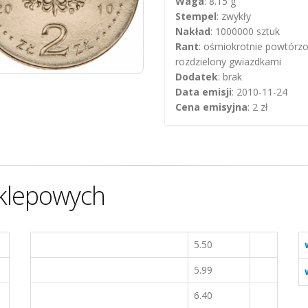
Waga
: 8.15 g
Stempel
: zwykły
Nakład
: 1000000 sztuk
Rant
: ośmiokrotnie powtórzo
rozdzielony gwiazdkami
Dodatek
: brak
Data emisji
: 2010-11-24
Cena emisyjna
: 2 zł
klepowych
5.50
5.99
6.40