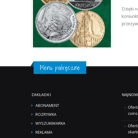
Dzięki n
koniunk
przeżywa
Menu podręczne
ZAKŁADKI
NAJNOW
ABONAMENT
Ofert
coins
ROZRYWKA
WYSZUKIWARKA
Ofert
skarb
REKLAMA