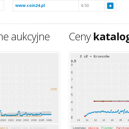
www.coin24.pl
6.50
ne aukcyjne
Ceny
katalo