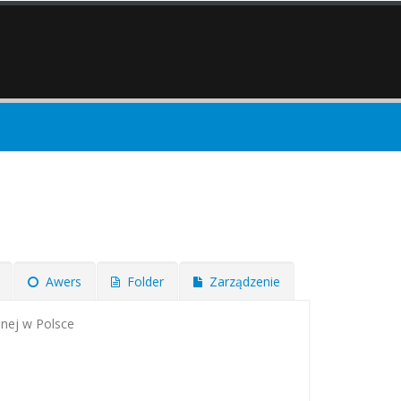
Awers
Folder
Zarządzenie
alnej w Polsce