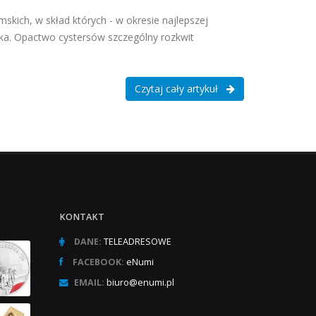
skich, w skład których - w okresie najlepszej
wka. Opactwo cystersów szczególny rozkwit
Czytaj cały artykuł
KONTAKT
DANE:
TELEADRESOWE
FACEBOOK:
eNumi
EMAIL:
biuro@enumi.pl