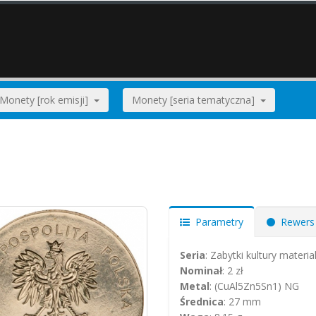
Monety [rok emisji]
Monety [seria tematyczna]
Parametry
Rewers
Seria
: Zabytki kultury materi
Nominał
: 2 zł
Metal
: (CuAl5Zn5Sn1) NG
Średnica
: 27 mm