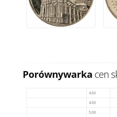
Porównywarka
cen s
4.00
4.00
5.00