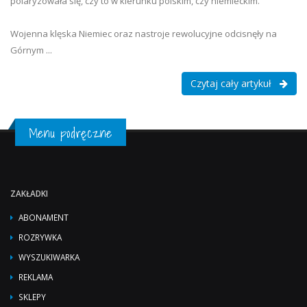
polaryzowała się, czy to w kierunku polskim, czy niemieckim.
Wojenna klęska Niemiec oraz nastroje rewolucyjne odcisnęły na
Górnym ...
Czytaj cały artykuł
Menu podręczne
ZAKŁADKI
ABONAMENT
ROZRYWKA
WYSZUKIWARKA
REKLAMA
SKLEPY