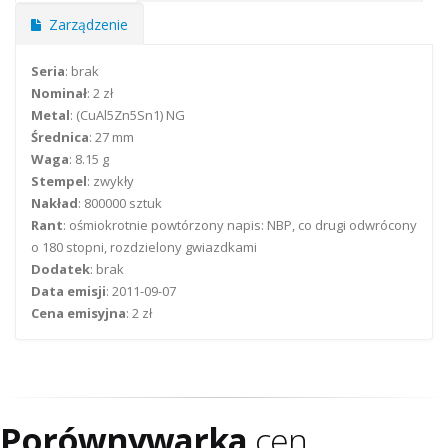
Zarządzenie
Seria
: brak
Nominał
: 2 zł
Metal
: (CuAl5Zn5Sn1) NG
Średnica
: 27 mm
Waga
: 8.15 g
Stempel
: zwykły
Nakład
: 800000 sztuk
Rant
: ośmiokrotnie powtórzony napis: NBP, co drugi odwrócony
o 180 stopni, rozdzielony gwiazdkami
Dodatek
: brak
Data emisji
: 2011-09-07
Cena emisyjna
: 2 zł
Porównywarka
cen