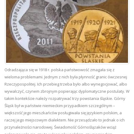
Odradzająca się w 1918 r. polska państwowość zmagała się z
wieloma problemami. Jednym z nich była płynność granic ówczesnej
Rzeczypospolitej. Ich przebieg trzeba było albo wynegocjować, albo
wywalczyć, czynem zbrojnym popierając dyplomatyczne postulaty. W
takim kontekście należy rozpatrywać trzy powstania śląskie. Górny
Śląsk był w państwie niemieckim przypadkiem szczególnym –
większość jego mieszkańców posługiwała się językiem polskim, a
raczej jego miejscowym dialektem. Nie przesądzało to jednak o ich
przynależności narodowej. Świadomość Górnoślązaków wciąż