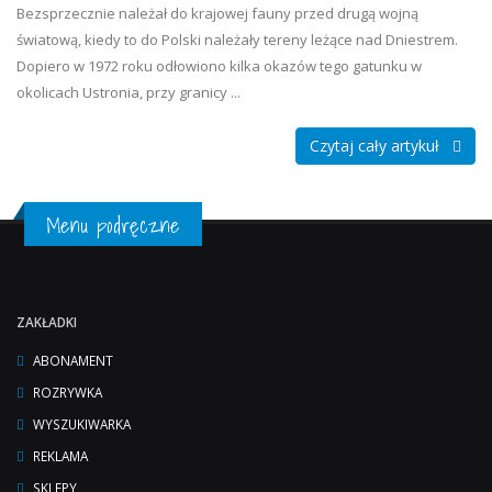
Bezsprzecznie należał do krajowej fauny przed drugą wojną
światową, kiedy to do Polski należały tereny leżące nad Dniestrem.
Dopiero w 1972 roku odłowiono kilka okazów tego gatunku w
okolicach Ustronia, przy granicy ...
Czytaj cały artykuł
Menu podręczne
ZAKŁADKI
ABONAMENT
ROZRYWKA
WYSZUKIWARKA
REKLAMA
SKLEPY