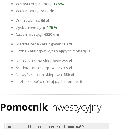
Wzrost ceny monety:
176 %
Wiek monety:
6320 dni
Cena zakupu:
96 zł
Zysk z inwestycji:
176 %
Czas inwestycji:
6320 dni
Średnia cena katalogowa:
167 zł
Liczba katalogów wyceniających monetę:
3
Najniższa cena sklepowa:
299 zł
Średnia cena sklepowa:
329.5 zł
Najwyźsza cena sklepowa:
350 zł
Liczba sklepów oferujących monetę:
6
Pomocnik
inwestycyjny