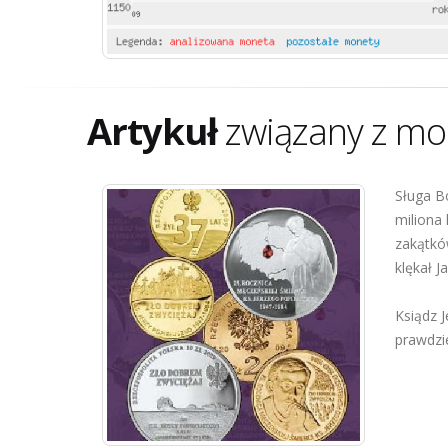
Artykuł
związany z mo
Sługa Bo
miliona 
zakątków
klękał J
Ksiądz 
prawdzi