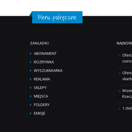
Menu podręczne
ZAKŁADKI
NAJNOW
ABONAMENT
Ofert
coins
ROZRYWKA
WYSZUKIWARKA
Ofert
skarb
REKLAMA
SKLEPY
Wizer
MIEJSCA
Rzecz
FOLDERY
1 zło
EMISJE