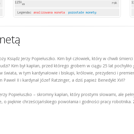
netą
ży Ksiądz Jerzy Popiełuszko. Kim był człowiek, który w chwili śmierci
ludzi? Kim był kapłan, przed którego grobem w ciągu 25 lat pochyliło
 świata, w tym kardynałowie i biskupi, królowie, prezydenci i premie
an Paweł II i kardynał Józef Ratzinger, a dziś papież Benedykt XVI?
Jerzy Popiełuszko – skromny kapłan, który prostymi słowami, ale pe
e, o pięknie chrześcijańskiego powołania i godności pracy robotnika