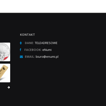
KONTAKT
DANE:
TELEADRESOWE
FACEBOOK:
eNumi
EMAIL:
biuro@enumi.pl