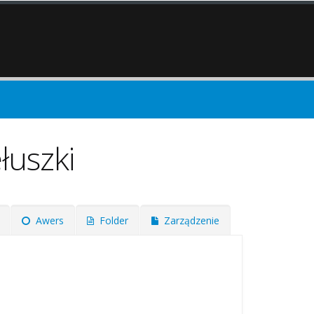
łuszki
Awers
Folder
Zarządzenie