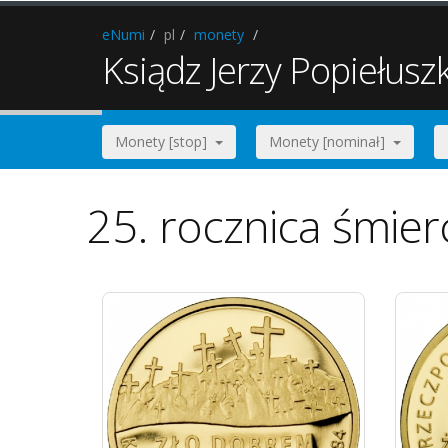
eNumi
pl
monety
Ksiądz Jerzy Popiełusz
Monety [stop]
Monety [nominał]
25. rocznica śmier