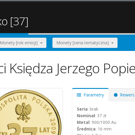
ko [37]
Monety [rok emisji]
Monety [seria tematyczna]
ci Księdza Jerzego Popie
Parametry
Rewers
Seria
: brak
Nominał
: 37 zł
Metal
: 900/1000 Au
Średnica
: 16 mm