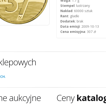
Waga
: 1.7 g
Stempel
: lustrzany
Nakład
: 60000 sztuk
Rant
: gładki
Dodatek
: brak
Data emisji
: 2009-10-13
Cena emisyjna
: 307 zł
klepowych
CH.
ne aukcyjne
Ceny
katalo