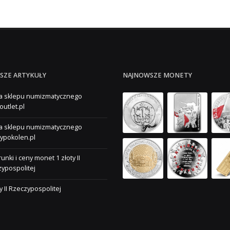
SZE ARTYKUŁY
NAJNOWSZE MONETY
a sklepu numizmatycznego
outlet.pl
a sklepu numizmatycznego
ypokolen.pl
unki i ceny monet 1 złoty II
ypospolitej
ty II Rzeczypospolitej