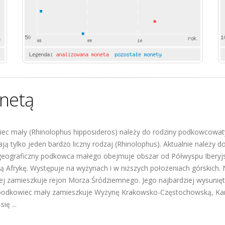
netą
ec mały (Rhinolophus hipposideros) należy do rodziny podkowcowaty
ją tylko jeden bardzo liczny rodzaj (Rhinolophus). Aktualnie należy 
geograficzny podkowca małego obejmuje obszar od Półwyspu Iberyjsk
ą Afrykę. Występuje na wyżynach i w niższych położeniach górskich
iej zamieszkuje rejon Morza Śródziemnego. Jego najbardziej wysunięt
podkowiec mały zamieszkuje Wyżynę Krakowsko-Częstochowską, Karpat
ię ...