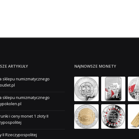
SZE ARTYKUŁY
NAJNOWSZE MONETY
a sklepu numizmatycznego
outlet.pl
a sklepu numizmatycznego
ypokolen.pl
unki i ceny monet 1 złoty II
ypospolitej
ty II Rzeczypospolitej