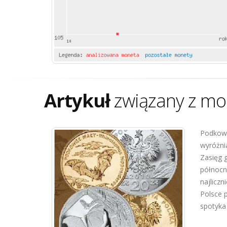
Artykuł
związany z mo
Podkowi
wyróżnia
Zasięg 
północn
najliczn
Polsce 
spotyka s