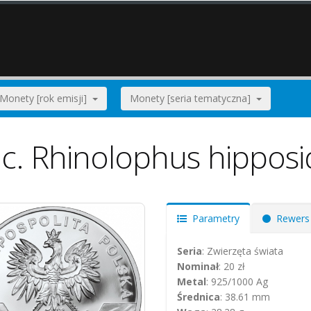
Monety [rok emisji]
Monety [seria tematyczna]
c. Rhinolophus hipposi
Parametry
Rewers
Seria
: Zwierzęta świata
Nominał
: 20 zł
Metal
: 925/1000 Ag
Średnica
: 38.61 mm