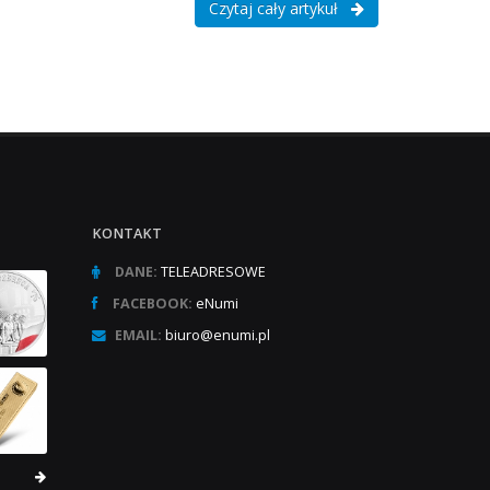
Czytaj cały artykuł
KONTAKT
DANE:
TELEADRESOWE
FACEBOOK:
eNumi
EMAIL:
biuro@enumi.pl