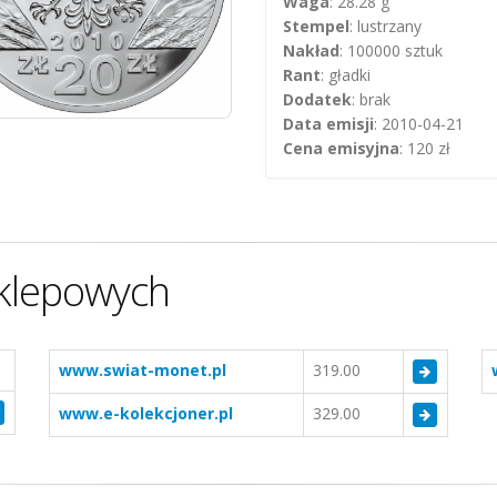
Waga
: 28.28 g
Stempel
: lustrzany
Nakład
: 100000 sztuk
Rant
: gładki
Dodatek
: brak
Data emisji
: 2010-04-21
Cena emisyjna
: 120 zł
klepowych
www.swiat-monet.pl
319.00
www.e-kolekcjoner.pl
329.00