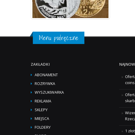
Menu podręczne
ZAKŁADKI
NAJNOW
ABONAMENT
Ofert
coins
ROZRYWKA
WYSZUKIWARKA
Ofert
skarb
REKLAMA
SKLEPY
Wizer
MIEJSCA
Rzecz
FOLDERY
1 zło