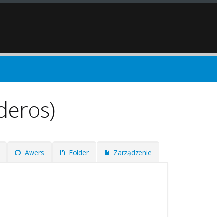
deros)
Awers
Folder
Zarządzenie