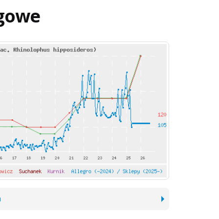
gowe
h