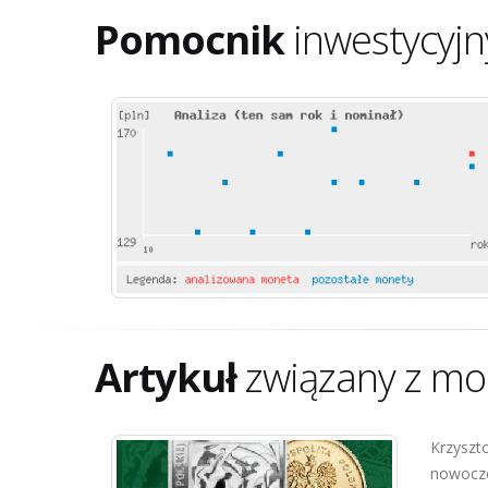
Pomocnik
inwestycyjn
Artykuł
związany z mo
Krzyszt
nowoczes