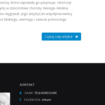
nnością, która naprawdę go pasjonuje. Ukończył
ytej w dzieciństwie choroby Heinego-Medina,
ęsto wygrywał. Jego artystyczni współpracownicy
 jako bliskiego, wiernego i zawsze pomocnego
Czytaj cały artykuł
KONTAKT
DANE:
TELEADRESOWE
FACEBOOK:
eNumi