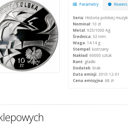
Parametry
Rewers
Seria
: Historia polskiej muzy
Nominał
: 10 zł
Metal
: 925/1000 Ag
Średnica
: 32 mm
Waga
: 14.14 g
Stempel
: lustrzany
Nakład
: 60000 sztuk
Rant
: gładki
Dodatek
: brak
Data emisji
: 2010-12-01
Cena emisyjna
: 68 zł
klepowych