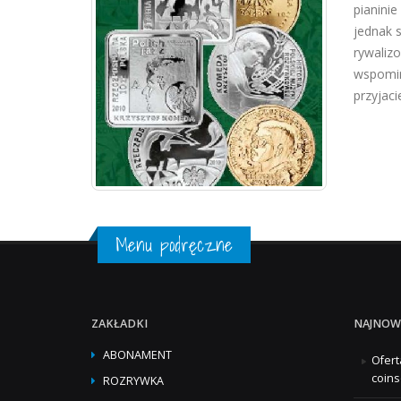
pianini
jednak 
rywalizo
wspomina
przyjaciel
Menu podręczne
ZAKŁADKI
NAJNOW
ABONAMENT
Ofert
coins
ROZRYWKA