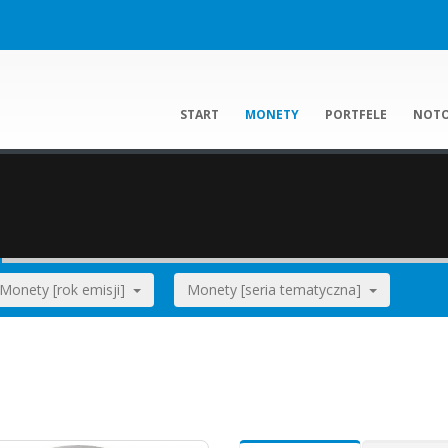
START
MONETY
PORTFELE
NOT
]
Monety [rok emisji]
Monety [seria tematyczna]