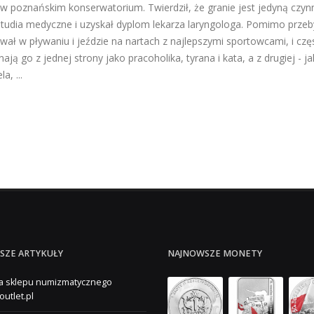
e w poznańskim konserwatorium. Twierdził, że granie jest jedyną czy
studia medyczne i uzyskał dyplom lekarza laryngologa. Pomimo przeb
wał w pływaniu i jeździe na nartach z najlepszymi sportowcami, i cz
ją go z jednej strony jako pracoholika, tyrana i kata, a z drugiej -
a, ...
SZE ARTYKUŁY
NAJNOWSZE MONETY
a sklepu numizmatycznego
outlet.pl