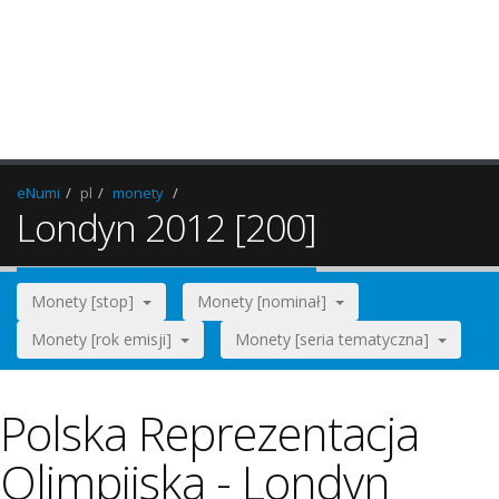
eNumi
pl
monety
Londyn 2012 [200]
Monety [stop]
Monety [nominał]
Monety [rok emisji]
Monety [seria tematyczna]
Polska Reprezentacja
Olimpijska - Londyn