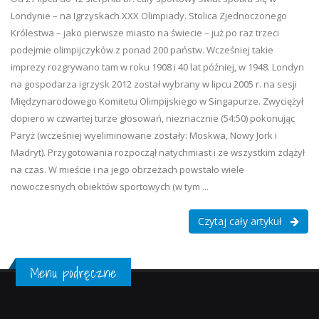
Londynie – na Igrzyskach XXX Olimpiady. Stolica Zjednoczonego
Królestwa – jako pierwsze miasto na świecie – już po raz trzeci
podejmie olimpijczyków z ponad 200 państw. Wcześniej takie
imprezy rozgrywano tam w roku 1908 i 40 lat później, w 1948. Londyn
na gospodarza igrzysk 2012 został wybrany w lipcu 2005 r. na sesji
Międzynarodowego Komitetu Olimpijskiego w Singapurze. Zwyciężył
dopiero w czwartej turze głosowań, nieznacznie (54:50) pokonując
Paryż (wcześniej wyeliminowane zostały: Moskwa, Nowy Jork i
Madryt). Przygotowania rozpoczął natychmiast i ze wszystkim zdążył
na czas. W mieście i na jego obrzeżach powstało wiele
nowoczesnych obiektów sportowych (w tym ...
Czytaj cały artykuł
Menu podręczne