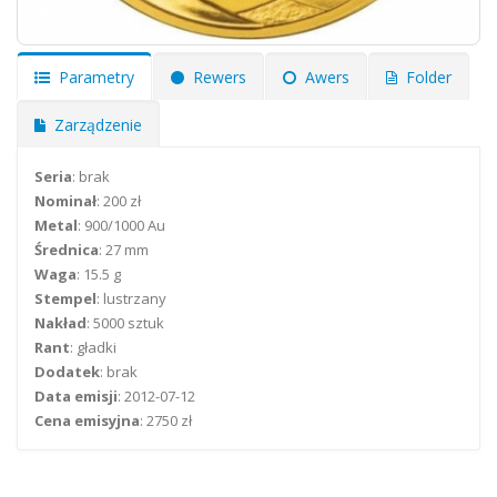
Parametry
Rewers
Awers
Folder
Zarządzenie
Seria
: brak
Nominał
: 200 zł
Metal
: 900/1000 Au
Średnica
: 27 mm
Waga
: 15.5 g
Stempel
: lustrzany
Nakład
: 5000 sztuk
Rant
: gładki
Dodatek
: brak
Data emisji
: 2012-07-12
Cena emisyjna
: 2750 zł