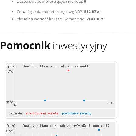
Liczba sklepów oferujących monetę:
0
Cena 1g złota monetarnego wg NBP:
512.07 zł
Aktualna wartość kruszcu w monecie:
7143.38 zł
Pomocnik
inwestycyjny