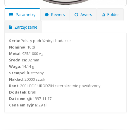
Parametry
Rewers
Awers
Folder
Zarządzenie
Seria
: Polscy podróżnicy i badacze
Nominał
: 10 zł
Metal
: 925/1000 Ag
Średnica
: 32 mm
Waga
: 14.14 g
Stempel
: lustrzany
Nakład
: 20000 sztuk
Rant
: 200-LECIE URODZIN czterokrotnie powtórzony
Dodatek
: brak
Data emisji
: 1997-11-17
Cena emisyjna
: 29 zł