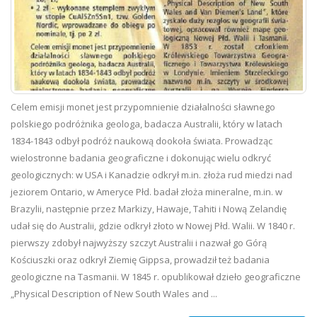
Celem emisji monet jest przypomnienie działalności sławnego
polskiego podróżnika geologa, badacza Australii, który w latach
1834-1843 odbył podróż naukową dookoła świata. Prowadząc
wielostronne badania geograficzne i dokonując wielu odkryć
geologicznych: w USA i Kanadzie odkrył m.in. złoża rud miedzi nad
jeziorem Ontario, w Ameryce Płd. badał złoża mineralne, m.in. w
Brazylii, następnie przez Markizy, Hawaje, Tahiti i Nową Zelandię
udał się do Australii, gdzie odkrył złoto w Nowej Płd. Walii. W 1840 r.
pierwszy zdobył najwyższy szczyt Australii i nazwał go Górą
Kościuszki oraz odkrył Ziemię Gippsa, prowadził też badania
geologiczne na Tasmanii. W 1845 r. opublikował dzieło geograficzne
„Physical Description of New South Wales and ...