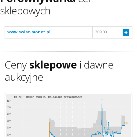
sklepowych
www.swiat-monet.pl
209.00
Ceny
sklepowe
i dawne
aukcyjne