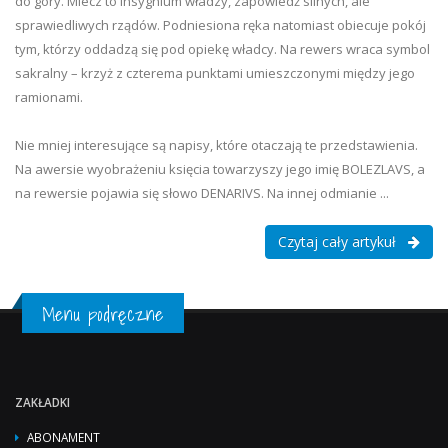
do góry. Miecz to insygnium władzy, zapowiedź silnych, ale
sprawiedliwych rządów. Podniesiona ręka natomiast obiecuje pokój
tym, którzy oddadzą się pod opiekę władcy. Na rewers wraca symbol
sakralny – krzyż z czterema punktami umieszczonymi między jego
ramionami.
Nie mniej interesujące są napisy, które otaczają te przedstawienia.
Na awersie wyobrażeniu księcia towarzyszy jego imię BOLEZLAVS, a
na rewersie pojawia się słowo DENARIVS. Na innej odmianie ...
Czytaj cały artykuł
Menu podręczne
ZAKŁADKI
ABONAMENT