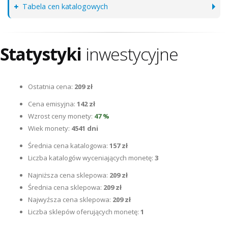
Tabela cen katalogowych
Statystyki
inwestycyjne
Ostatnia cena:
209 zł
Cena emisyjna:
142 zł
Wzrost ceny monety:
47 %
Wiek monety:
4541 dni
Średnia cena katalogowa:
157 zł
Liczba katalogów wyceniających monetę:
3
Najniższa cena sklepowa:
209 zł
Średnia cena sklepowa:
209 zł
Najwyźsza cena sklepowa:
209 zł
Liczba sklepów oferujących monetę:
1