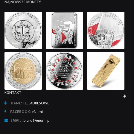
NAJNOWSZE MONETY
KONTAKT
DANE:
TELEADRESOWE
FACEBOOK:
eNumi
EMAIL:
biuro@enumi.pl