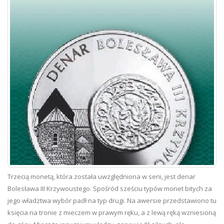
Trzecią monetą, która została uwzględniona w serii, jest denar
Bolesława III Krzywoustego. Spośród sześciu typów monet bitych za
jego władztwa wybór padł na typ drugi. Na awersie przedstawiono tu
księcia na tronie z mieczem w prawym ręku, a z lewą ręką wzniesioną