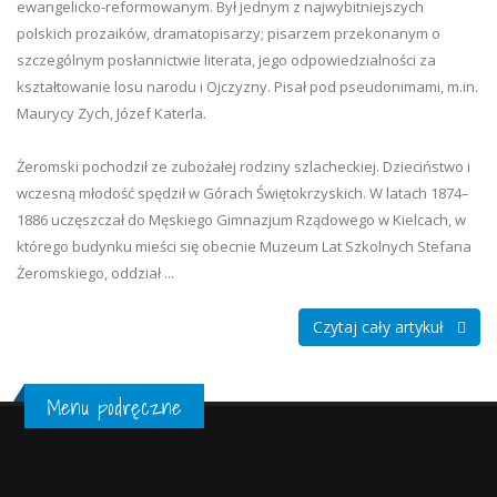
ewangelicko-reformowanym. Był jednym z najwybitniejszych
polskich prozaików, dramatopisarzy; pisarzem przekonanym o
szczególnym posłannictwie literata, jego odpowiedzialności za
kształtowanie losu narodu i Ojczyzny. Pisał pod pseudonimami, m.in.
Maurycy Zych, Józef Katerla.
Żeromski pochodził ze zubożałej rodziny szlacheckiej. Dzieciństwo i
wczesną młodość spędził w Górach Świętokrzyskich. W latach 1874–
1886 uczęszczał do Męskiego Gimnazjum Rządowego w Kielcach, w
którego budynku mieści się obecnie Muzeum Lat Szkolnych Stefana
Żeromskiego, oddział ...
Czytaj cały artykuł
Menu podręczne