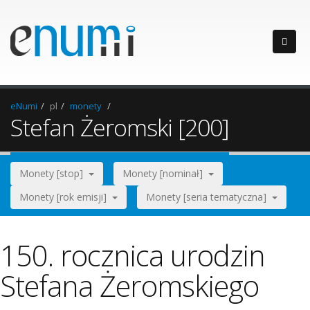
eNumi
pl
monety
Stefan Żeromski [200]
Monety [stop]
Monety [nominał]
Monety [rok emisji]
Monety [seria tematyczna]
150. rocznica urodzin
Stefana Żeromskiego