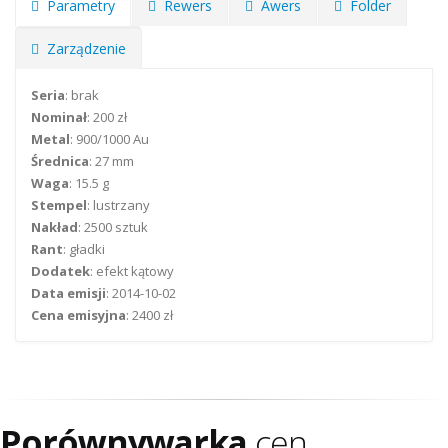
Parametry
Rewers
Awers
Folder
Zarządzenie
Seria
: brak
Nominał
: 200 zł
Metal
: 900/1000 Au
Średnica
: 27 mm
Waga
: 15.5 g
Stempel
: lustrzany
Nakład
: 2500 sztuk
Rant
: gładki
Dodatek
: efekt kątowy
Data emisji
: 2014-10-02
Cena emisyjna
: 2400 zł
Porównywarka
cen