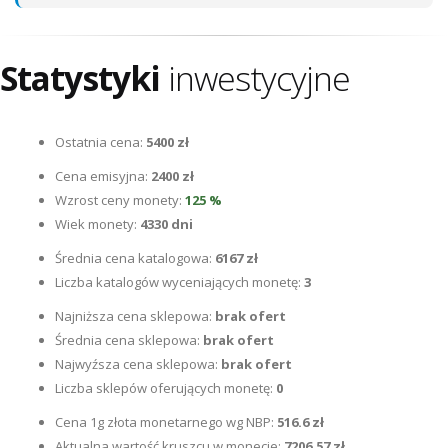
Statystyki
inwestycyjne
Ostatnia cena:
5400 zł
Cena emisyjna:
2400 zł
Wzrost ceny monety:
125 %
Wiek monety:
4330 dni
Średnia cena katalogowa:
6167 zł
Liczba katalogów wyceniających monetę:
3
Najniższa cena sklepowa:
brak ofert
Średnia cena sklepowa:
brak ofert
Najwyźsza cena sklepowa:
brak ofert
Liczba sklepów oferujących monetę:
0
Cena 1g złota monetarnego wg NBP:
516.6 zł
Aktualna wartość kruszcu w monecie:
7206.57 zł