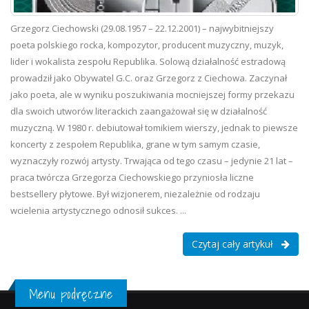
Grzegorz Ciechowski (29.08.1957 – 22.12.2001) – najwybitniejszy
poeta polskiego rocka, kompozytor, producent muzyczny, muzyk,
lider i wokalista zespołu Republika. Solową działalność estradową
prowadził jako Obywatel G.C. oraz Grzegorz z Ciechowa. Zaczynał
jako poeta, ale w wyniku poszukiwania mocniejszej formy przekazu
dla swoich utworów literackich zaangażował się w działalność
muzyczną. W 1980 r. debiutował tomikiem wierszy, jednak to piewsze
koncerty z zespołem Republika, grane w tym samym czasie,
wyznaczyły rozwój artysty. Trwająca od tego czasu – jedynie 21 lat –
praca twórcza Grzegorza Ciechowskiego przyniosła liczne
bestsellery płytowe. Był wizjonerem, niezależnie od rodzaju
wcielenia artystycznego odnosił sukces. ...
Czytaj cały artykuł
Menu podręczne