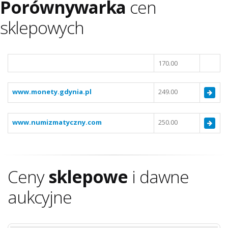
Porównywarka
cen
sklepowych
170.00
www.monety.gdynia.pl
249.00
www.numizmatyczny.com
250.00
Ceny
sklepowe
i dawne
aukcyjne