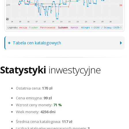
Tabela cen katalogowych
Statystyki
inwestycyjne
Ostatnia cena:
170 zł
Cena emisyjna:
99 zł
Wzrost ceny monety:
71 %
Wiek monety:
4256 dni
Średnia cena katalogowa:
117 zł
Liczba katalogów wyceniających monetę:
3