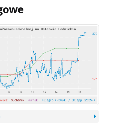
gowe
h