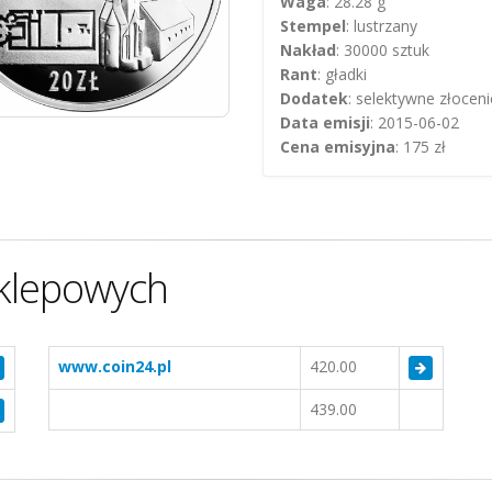
Waga
: 28.28 g
Stempel
: lustrzany
Nakład
: 30000 sztuk
Rant
: gładki
Dodatek
: selektywne złoceni
Data emisji
: 2015-06-02
Cena emisyjna
: 175 zł
klepowych
www.coin24.pl
420.00
439.00