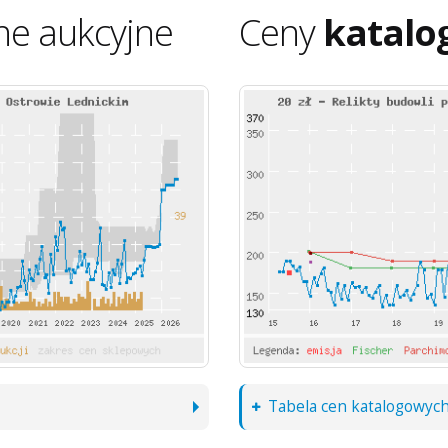
ne aukcyjne
Ceny
katalo
Tabela cen katalogowyc