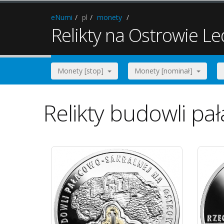
eNumi
pl
monety
Relikty na Ostrowie Le
Monety [stop]
Monety [nominał]
Relikty budowli pa