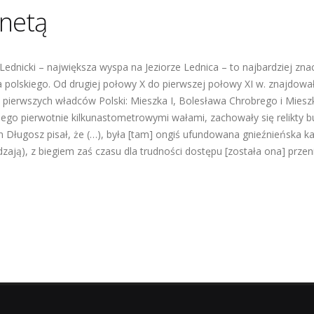
netą
Lednicki – największa wyspa na Jeziorze Lednica – to najbardziej zn
 polskiego. Od drugiej połowy X do pierwszej połowy XI w. znajdował
 pierwszych władców Polski: Mieszka I, Bolesława Chrobrego i Mieszk
ego pierwotnie kilkunastometrowymi wałami, zachowały się relikty bu
n Długosz pisał, że (…), była [tam] ongiś ufundowana gnieźnieńska ka
zają), z biegiem zaś czasu dla trudności dostępu [została ona] przeni