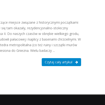
aczące miejsce związane z historycznymi początkami
 się tam okazały, rezydencjonalno-stołeczny
a II. Do naszych czasów w obrębie wielkiego grodu,
dowli pałacowej i kaplicy z basenami chrzcielnymi. W
tedra metropolitalna (co też ruiny i szczątki murów
esiona do Gniezna. Wielu badaczy ...
Czytaj cały artykuł