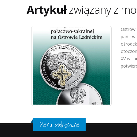
Artykuł
związany z mo
Ostrów 
państwa
ośrodek
otoczon
XV w. Ja
potwierd
Menu podręczne