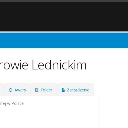
trowie Lednickim
Awers
Folder
Zarządzenie
alnej w Polsce