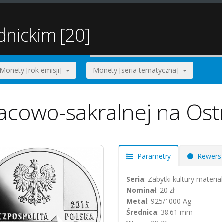
dnickim [20]
Monety [rok emisji]
Monety [seria tematyczna]
łacowo-sakralnej na Os
Parametry
Rewers
Seria
: Zabytki kultury materi
Nominał
: 20 zł
Metal
: 925/1000 Ag
Średnica
: 38.61 mm