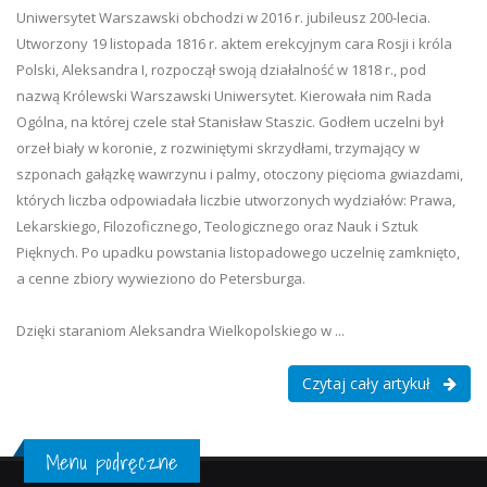
Uniwersytet Warszawski obchodzi w 2016 r. jubileusz 200-lecia.
Utworzony 19 listopada 1816 r. aktem erekcyjnym cara Rosji i króla
Polski, Aleksandra I, rozpoczął swoją działalność w 1818 r., pod
nazwą Królewski Warszawski Uniwersytet. Kierowała nim Rada
Ogólna, na której czele stał Stanisław Staszic. Godłem uczelni był
orzeł biały w koronie, z rozwiniętymi skrzydłami, trzymający w
szponach gałązkę wawrzynu i palmy, otoczony pięcioma gwiazdami,
których liczba odpowiadała liczbie utworzonych wydziałów: Prawa,
Lekarskiego, Filozoficznego, Teologicznego oraz Nauk i Sztuk
Pięknych. Po upadku powstania listopadowego uczelnię zamknięto,
a cenne zbiory wywieziono do Petersburga.
Dzięki staraniom Aleksandra Wielkopolskiego w ...
Czytaj cały artykuł
Menu podręczne