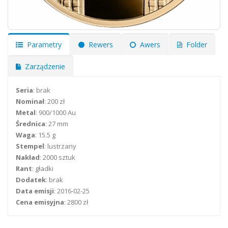
Parametry
Rewers
Awers
Folder
Zarządzenie
Seria
: brak
Nominał
: 200 zł
Metal
: 900/1000 Au
Średnica
: 27 mm
Waga
: 15.5 g
Stempel
: lustrzany
Nakład
: 2000 sztuk
Rant
: gładki
Dodatek
: brak
Data emisji
: 2016-02-25
Cena emisyjna
: 2800 zł