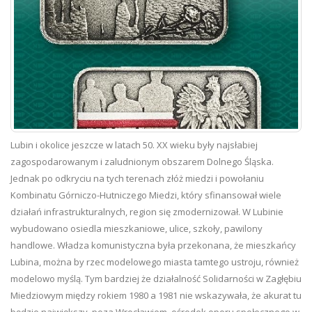
Lubin i okolice jeszcze w latach 50. XX wieku były najsłabiej
zagospodarowanym i zaludnionym obszarem Dolnego Śląska.
Jednak po odkryciu na tych terenach złóż miedzi i powołaniu
Kombinatu Górniczo-Hutniczego Miedzi, który sfinansował wiele
działań infrastrukturalnych, region się zmodernizował. W Lubinie
wybudowano osiedla mieszkaniowe, ulice, szkoły, pawilony
handlowe. Władza komunistyczna była przekonana, że mieszkańcy
Lubina, można by rzec modelowego miasta tamtego ustroju, również
modelowo myślą. Tym bardziej że działalność Solidarności w Zagłębiu
Miedziowym między rokiem 1980 a 1981 nie wskazywała, że akurat tu