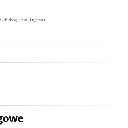
zez Polskę niepodległości
gowe