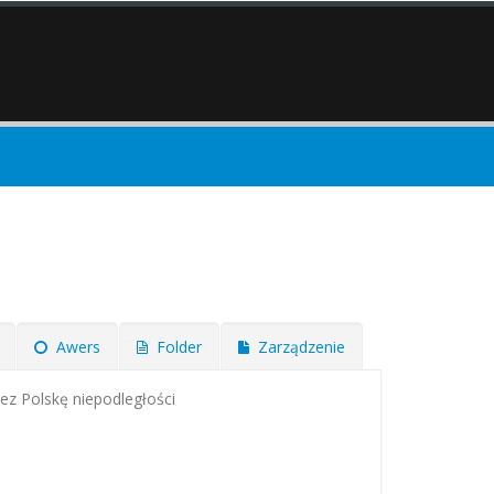
Awers
Folder
Zarządzenie
zez Polskę niepodległości