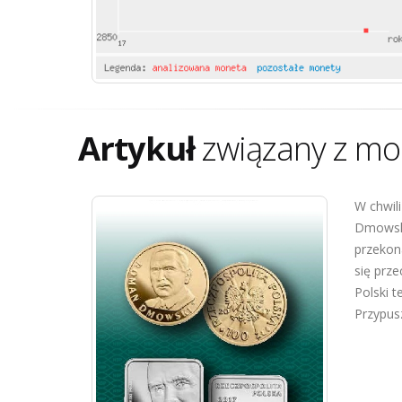
Artykuł
związany z mo
W chwil
Dmowski
przekon
się prze
Polski t
Przypus