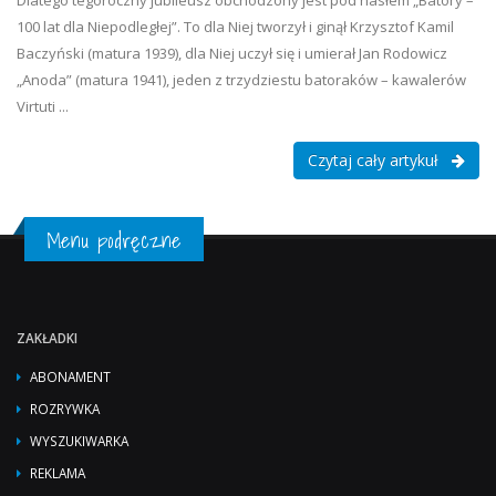
Dlatego tegoroczny jubileusz obchodzony jest pod hasłem „Batory –
100 lat dla Niepodległej”. To dla Niej tworzył i ginął Krzysztof Kamil
Baczyński (matura 1939), dla Niej uczył się i umierał Jan Rodowicz
„Anoda” (matura 1941), jeden z trzydziestu batoraków – kawalerów
Virtuti ...
Czytaj cały artykuł
Menu podręczne
ZAKŁADKI
ABONAMENT
ROZRYWKA
WYSZUKIWARKA
REKLAMA