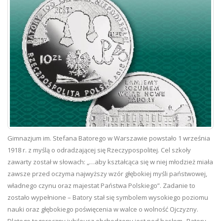
Gimnazjum im. Stefana Batorego w Warszawie powstało 1 września
1918 r. z myślą o odradzającej się Rzeczypospolitej. Cel szkoły
zawarty został w słowach: „…aby kształcąca się w niej młodzież miała
zawsze przed oczyma najwyższy wzór głębokiej myśli państwowej,
władnego czynu oraz majestat Państwa Polskiego”. Zadanie to
zostało wypełnione – Batory stał się symbolem wysokiego poziomu
nauki oraz głębokiego poświęcenia w walce o wolność Ojczyzny.