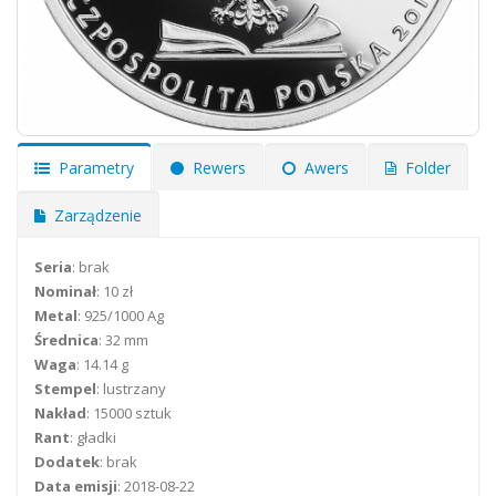
Parametry
Rewers
Awers
Folder
Zarządzenie
Seria
: brak
Nominał
: 10 zł
Metal
: 925/1000 Ag
Średnica
: 32 mm
Waga
: 14.14 g
Stempel
: lustrzany
Nakład
: 15000 sztuk
Rant
: gładki
Dodatek
: brak
Data emisji
: 2018-08-22