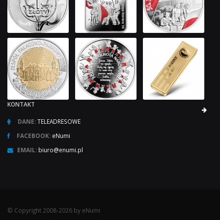
KONTAKT
DANE:
TELEADRESOWE
FACEBOOK:
eNumi
EMAIL:
biuro@enumi.pl
© Copyright 2008-2026 by eNumi