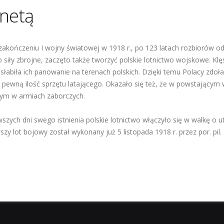
netą
zakończeniu I wojny światowej w 1918 r., po 123 latach rozbiorów od
 siły zbrojne, zaczęto także tworzyć polskie lotnictwo wojskowe. Kl
łabiła ich panowanie na terenach polskich. Dzięki temu Polacy zdoła
 pewną ilość sprzętu latającego. Okazało się też, że w powstającym 
ym w armiach zaborczych.
szych dni swego istnienia polskie lotnictwo włączyło się w walkę o u
szy lot bojowy został wykonany już 5 listopada 1918 r. przez por. pil. .