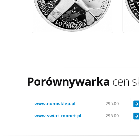
Porównywarka
cen s
www.numisklep.pl
295.00
www.swiat-monet.pl
295.00