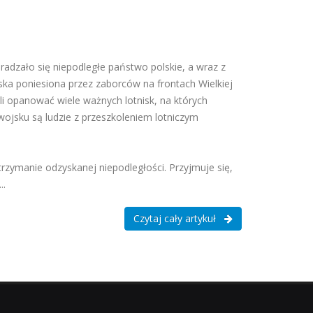
radzało się niepodległe państwo polskie, a wraz z
ęska poniesiona przez zaborców na frontach Wielkiej
li opanować wiele ważnych lotnisk, na których
wojsku są ludzie z przeszkoleniem lotniczym
trzymanie odzyskanej niepodległości. Przyjmuje się,
..
Czytaj cały artykuł