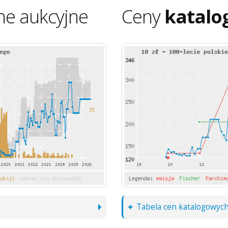
ne aukcyjne
Ceny
katalo
Tabela cen katalogowyc