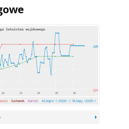
gowe
h