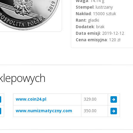
Waga
: 14.14 g
Stempel
: lustrzany
Nakład
: 15000 sztuk
Rant
: gładki
Dodatek
: brak
Data emisji
: 2019-12-12
Cena emisyjna
: 120 zł
klepowych
www.coin24.pl
329.00
www.numizmatyczny.com
350.00