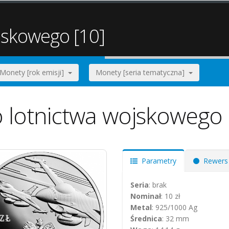
ojskowego [10]
Monety [rok emisji]
Monety [seria tematyczna]
o lotnictwa wojskowego
Parametry
Rewers
Seria
: brak
Nominał
: 10 zł
Metal
: 925/1000 Ag
Średnica
: 32 mm