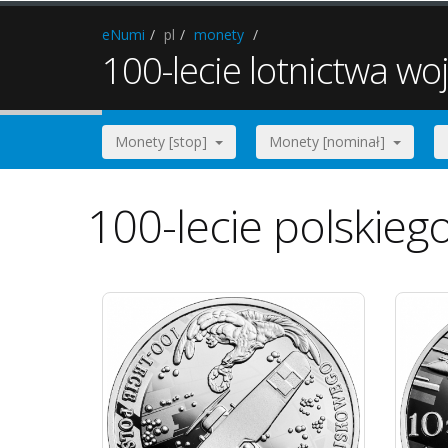
eNumi
pl
monety
100-lecie lotnictwa w
Monety [stop]
Monety [nominał]
100-lecie polskieg