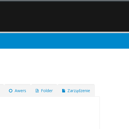
Awers
Folder
Zarządzenie