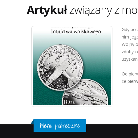
Artykuł
związany z mo
Gdy po 
nim jego
Wojny os
zdobyto
uzyskan
Od pierw
że pierw
Menu podręczne