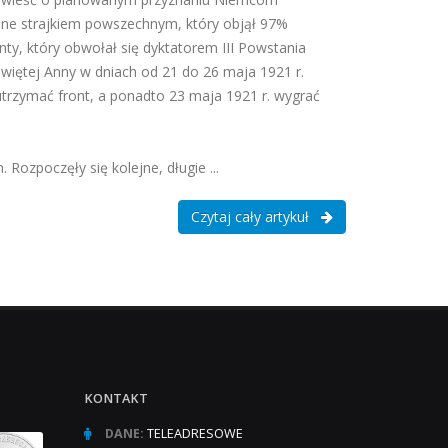
one strajkiem powszechnym, który objął 97%
y, który obwołał się dyktatorem III Powstania
Świętej Anny w dniach od 21 do 26 maja 1921 r.
rzymać front, a ponadto 23 maja 1921 r. wygrać
 Rozpoczęły się kolejne, długie ...
Czytaj cały artykuł
KONTAKT
DANE:
TELEADRESOWE