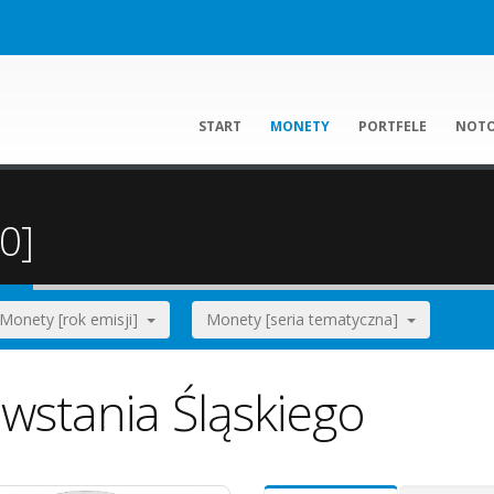
START
MONETY
PORTFELE
NOT
10]
Monety [rok emisji]
Monety [seria tematyczna]
owstania Śląskiego