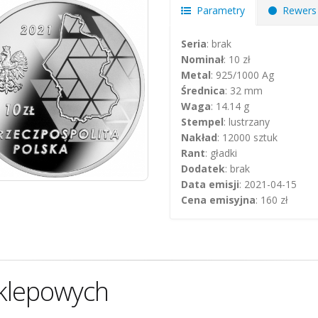
Parametry
Rewers
Seria
: brak
Nominał
: 10 zł
Metal
: 925/1000 Ag
Średnica
: 32 mm
Waga
: 14.14 g
Stempel
: lustrzany
Nakład
: 12000 sztuk
Rant
: gładki
Dodatek
: brak
Data emisji
: 2021-04-15
Cena emisyjna
: 160 zł
klepowych