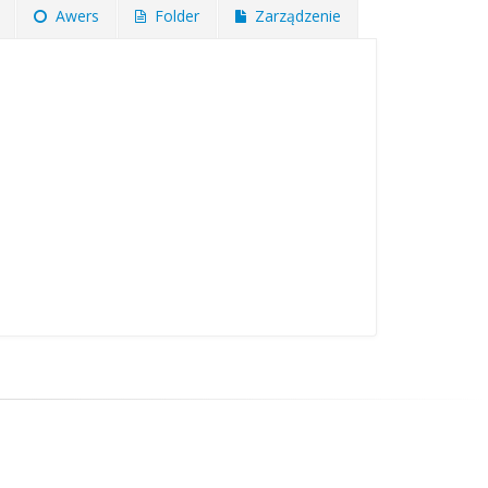
Awers
Folder
Zarządzenie