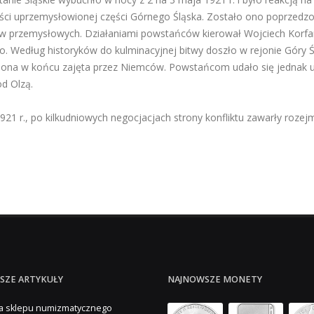
ści uprzemysłowionej części Górnego Śląska. Zostało ono poprzedz
w przemysłowych. Działaniami powstańców kierował Wojciech Korfant
go. Według historyków do kulminacyjnej bitwy doszło w rejonie Góry 
 ona w końcu zajęta przez Niemców. Powstańcom udało się jednak ut
d Olzą.
1921 r., po kilkudniowych negocjacjach strony konfliktu zawarły rozejm.
SZE ARTYKUŁY
NAJNOWSZE MONETY
a sklepu numizmatycznego