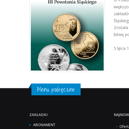
większo
zakładó
Śląskie
Została
bitwę po
5 lipca 
Menu podręczne
ZAKŁADKI
NAJNOW
ABONAMENT
Ofert