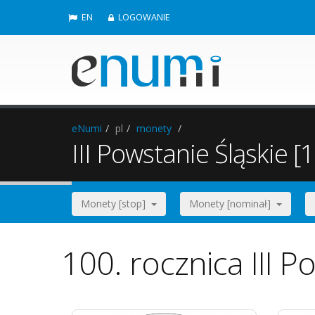
EN
LOGOWANIE
eNumi
pl
monety
III Powstanie Śląskie [
Monety [stop]
Monety [nominał]
100. rocznica III P