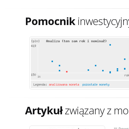
Pomocnik
inwestycyjn
Artykuł
związany z mo
III Pow