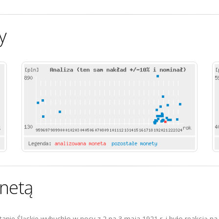
y
netą
stanie Śląskie wybuchło w nocy z 2 na 3 maja 1921 r. i było reakcją