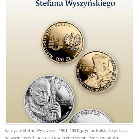
Kardynał Stefan Wyszyński (1901–1981), prymas Polski, to jedna z
najważniejszych postaci XX-wiecznej historii Rzeczypospolitej.