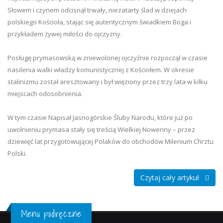
Słowem i czynem odcisnął trwały, niezatarty ślad w dziejach
polskiego Kościoła, stając się autentycznym świadkiem Boga i
przykładem żywej miłości do ojczyzny.
Posługę prymasowską w zniewolonej ojczyźnie rozpoczął w czasie
nasilenia walki władzy komunistycznej z Kościołem. W okresie
stalinizmu został aresztowany i był więziony przez trzy lata w kilku
miejscach odosobnienia.
W tym czasie Napisał Jasnogórskie Śluby Narodu, które już po
uwolnieniu prymasa stały się treścią Wielkiej Nowenny – przez
dziewięć lat przygotowującej Polaków do obchodów Milenium Chrztu
Polski.
Czytaj cały artykuł
Menu podręczne