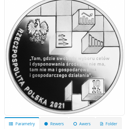
Parametry
Rewers
Awers
Folder