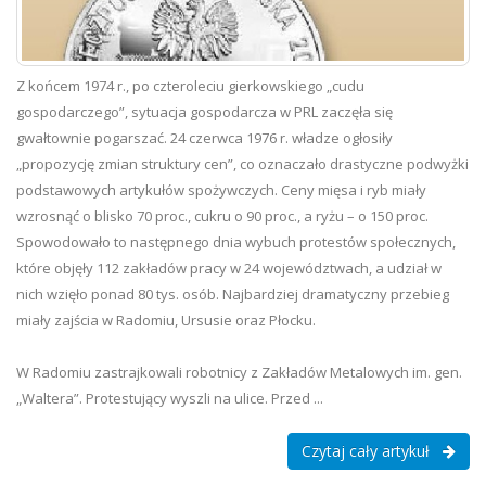
Z końcem 1974 r., po czteroleciu gierkowskiego „cudu
gospodarczego”, sytuacja gospodarcza w PRL zaczęła się
gwałtownie pogarszać. 24 czerwca 1976 r. władze ogłosiły
„propozycję zmian struktury cen”, co oznaczało drastyczne podwyżki
podstawowych artykułów spożywczych. Ceny mięsa i ryb miały
wzrosnąć o blisko 70 proc., cukru o 90 proc., a ryżu – o 150 proc.
Spowodowało to następnego dnia wybuch protestów społecznych,
które objęły 112 zakładów pracy w 24 województwach, a udział w
nich wzięło ponad 80 tys. osób. Najbardziej dramatyczny przebieg
miały zajścia w Radomiu, Ursusie oraz Płocku.
W Radomiu zastrajkowali robotnicy z Zakładów Metalowych im. gen.
„Waltera”. Protestujący wyszli na ulice. Przed ...
Czytaj cały artykuł