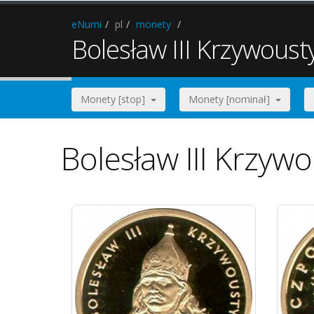
eNumi
pl
monety
Bolesław III Krzywoust
Monety [stop]
Monety [nominał]
Bolesław III Krzyw