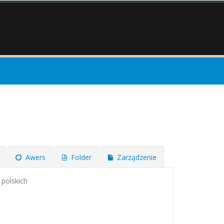
Awers
Folder
Zarządzenie
 polskich