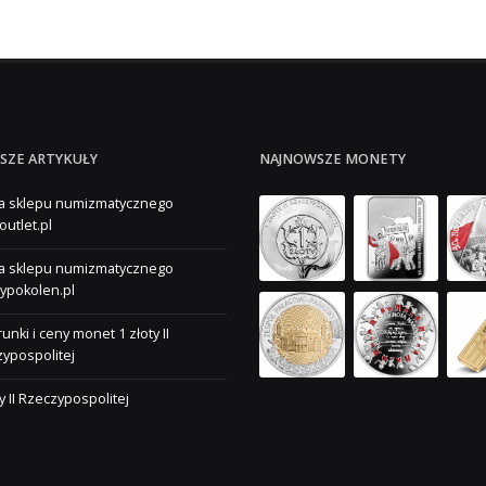
SZE ARTYKUŁY
NAJNOWSZE MONETY
a sklepu numizmatycznego
outlet.pl
a sklepu numizmatycznego
ypokolen.pl
unki i ceny monet 1 złoty II
ypospolitej
ty II Rzeczypospolitej