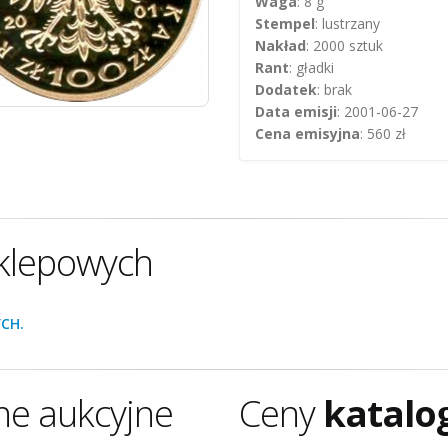
Waga
: 8 g
Stempel
: lustrzany
Nakład
: 2000 sztuk
Rant
: gładki
Dodatek
: brak
Data emisji
: 2001-06-27
Cena emisyjna
: 560 zł
klepowych
CH.
ne aukcyjne
Ceny
katalo