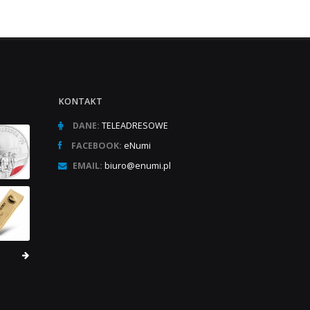
KONTAKT
DANE:
TELEADRESOWE
FACEBOOK:
eNumi
EMAIL:
biuro@enumi.pl