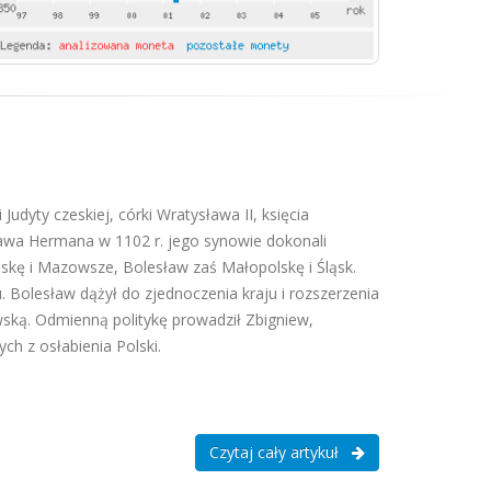
Judyty czeskiej, córki Wratysława II, księcia
ława Hermana w 1102 r. jego synowie dokonali
skę i Mazowsze, Bolesław zaś Małopolskę i Śląsk.
. Bolesław dążył do zjednoczenia kraju i rozszerzenia
ką. Odmienną politykę prowadził Zbigniew,
h z osłabienia Polski.
Czytaj cały artykuł