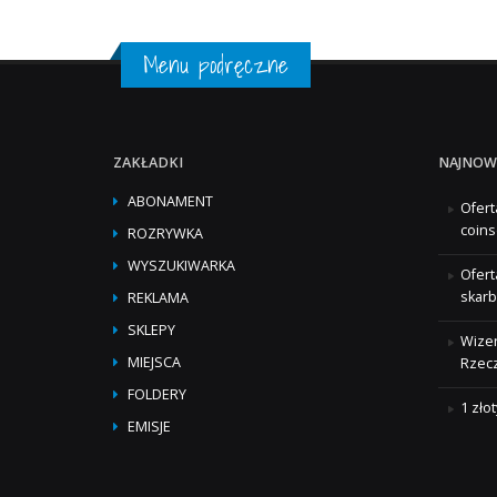
Menu podręczne
ZAKŁADKI
NAJNOW
ABONAMENT
Ofert
coins
ROZRYWKA
WYSZUKIWARKA
Ofert
skarb
REKLAMA
SKLEPY
Wizer
MIEJSCA
Rzecz
FOLDERY
1 zło
EMISJE