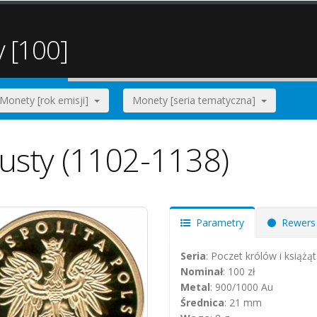
y [100]
Monety [rok emisji]
Monety [seria tematyczna]
ousty (1102-1138)
Parametry
Rewers
Seria
: Poczet królów i książąt
Nominał
: 100 zł
Metal
: 900/1000 Au
Średnica
: 21 mm