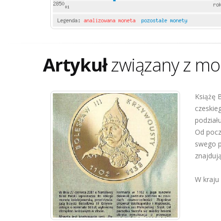
Artykuł
związany z mo
Książę B
czeskie
podział
Od począ
swego p
znajduj
W kraju 