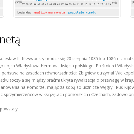
netą
olesław III Krzywousty urodził się 20 sierpnia 1085 lub 1086 r. z matki 
go i ojca Władysława Hermana, księcia polskiego. Po śmierci Władys
u państwa na zasadach równorzędności: Zbigniew otrzymał Wielkopol
tku toczyła się między braćmi ukryta rywalizacja o przewagę w kraju
anowania na Pomorze, mając za sobą sojusznicze Węgry i Ruś Kijows
ąc sprzymierzeńców w książętach pomorskich i Czechach, zadowolonyc
powstały ...